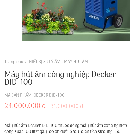
Trang chủ
THIẾT BỊ XỬ LÝ ẨM
MÁY HÚT ẨM
Máy hút ẩm công nghiệp Decker
DID-100
MÃ SẢN PHẨM: DECKER DID-100
24.000.000 đ
31.000.000 đ
Máy hút ẩm Decker DID-100 thuộc dòng máy hút ẩm công nghiệp,
công suất 100 lít/ngày, độ ồn dưới 57dB, diện tích sử dụng 150-