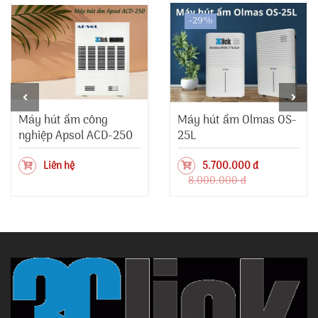
-29%
Máy hút ẩm công
Máy hút ẩm Olmas OS-
nghiệp Apsol ACD-250
25L
Liên hệ
5.700.000 đ
8.000.000 đ