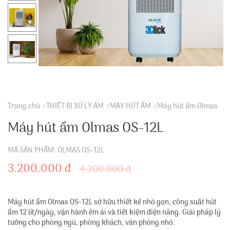
Trang chủ
THIẾT BỊ XỬ LÝ ẨM
MÁY HÚT ẨM
Máy hút ẩm Olmas
Máy hút ẩm Olmas OS-12L
MÃ SẢN PHẨM: OLMAS OS-12L
3.200.000 đ
4.200.000 đ
Máy hút ẩm Olmas OS-12L sở hữu thiết kế nhỏ gọn, công suất hút
ẩm 12 lít/ngày, vận hành êm ái và tiết kiệm điện năng. Giải pháp lý
tưởng cho phòng ngủ, phòng khách, văn phòng nhỏ.