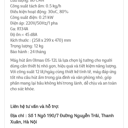
Lưu lượng: 80 CMH
Công suất tách ẩm: 0.5 kg/h
Điều kiện hoạt động: 30oC, 80%
Công suất điện: 0.21 kW
Điện áp: 220V/50Hz/1 pha
Ga: R134A
Độ ồn:≤ 45 dBA
Kích thước : (258 x 299 x 470) mm
Trọng lượng: 12 kg
Bảo hành : 24 tháng
Máy hút ẩm Olmas OS-12L là lựa chọn lý tưởng cho người
dùng cần thiết bị nhỏ gọn, hiệu quả và tiết kiệm năng lượng.
Với công suất 12 lít/ngày cùng thiết kế tinh tế, máy đáp ứng
tốt nhu cầu hút ẩm trong gia đình và văn phòng nhỏ, góp
phần mang lại bầu không khí trong lành, dễ chịu và an toàn
cho sức khỏe.
Liên hệ tư vấn và hỗ trợ:
Địa chỉ : Số 1 Ngõ 190/7 Đường Nguyễn Trãi, Thanh
Xuân, Hà Nội