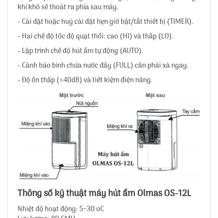
khí khô sẽ thoát ra phía sau máy.
- Cài đặt hoặc huỷ cài đặt hẹn giờ bật/tắt thiết bị (TIMER).
- Hai chế độ tốc độ quạt thổi: cao (HI) và thấp (LO).
- Lập trình chế độ hút ẩm tự động (AUTO).
- Cảnh báo bình chứa nước đầy (FULL) cần phải xả ngay.
- Độ ồn thấp (≤40dB) và tiết kiệm điện năng.
Thông số kỹ thuật máy hút ẩm Olmas OS-12L
Nhiệt độ hoạt động: 5~30 oC