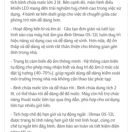
tích bình chứa nước lớn 2 lít. Bên cạnh đó, màn hình điều
khiển LED mang đến trải nghiệm tuỳ chỉnh cao trong việc sử
dụng, 4 bánh xe bên dưới giúp cho việc di chuyển giữa các
phòng trở nên dễ dàng hơn.
- Hoạt động bền bỉ và êm ái : Cấu tạo đơn giản và lưới lọc
tinh xảo của máy hút ẩm gia đình Olmas OS-12L luôn duy trì
hiệu năng sử dụng cao và dễ dàng vệ sinh. Hơn nữa, độ ồn
thấp và dễ dàng vệ sinh rất thân thiện cho không gian yên
tĩnh trong nhà.
- Trang bị cảm biến độ ẩm thông minh : Hệ thống cảm biến
tự động cho phép máy nhận biết và duy trì độ ẩm ở mức cài
đặt lý tưởng (40–70%), giúp người dùng dễ dàng kiểm soát
môi trường trong nhà mà không cần thao tác phức tạp.
- Bình chứa nước lớn và dễ tháo rời : Bình chứa dung tích 2
lít, có thể tháo rời dễ dàng để đổ nước. Máy còn hỗ trợ chức
năng thoát nước liên tục qua ống dẫn, phù hợp cho sử dụng
liên tục nhiều giờ liền.
- Tích hợp chế độ hẹn giờ và tự động ngắt : Olmas OS-12L
được trang bị tính năng hẹn giờ tắt mở linh hoạt, cùng cơ
chế tự ngắt khi đầy bình, đảm bảo an toàn và tiết kiệm điện