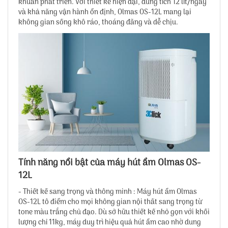
khuẩn phát triển. Với thiết kế hiện đại, dung tích 12 lít/ngày
và khả năng vận hành ổn định, Olmas OS-12L mang lại
không gian sống khô ráo, thoáng đãng và dễ chịu.
Tính năng nổi bật của
máy hút ẩm Olmas OS-
12L
- Thiết kế sang trọng và thông minh : Máy hút ẩm Olmas
OS-12L tô điểm cho mọi không gian nội thất sang trọng từ
tone màu trắng chủ đạo. Dù sở hữu thiết kế nhỏ gọn với khối
lượng chỉ 11kg, máy duy trì hiệu quả hút ẩm cao nhờ dung