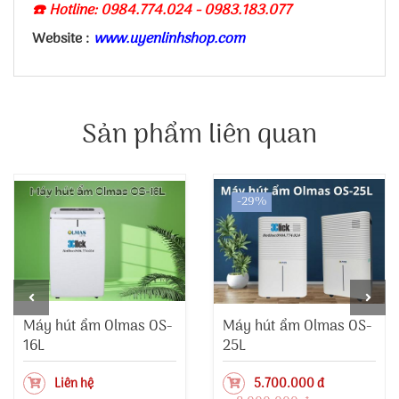
☎️ Hotline: 0984.774.024 - 0983.183.077
Website :
www.uyenlinhshop.com
Sản phẩm liên quan
-29%
Máy hút ẩm Olmas OS-
Máy hút ẩm Olmas OS-
16L
25L
Liên hệ
5.700.000 đ