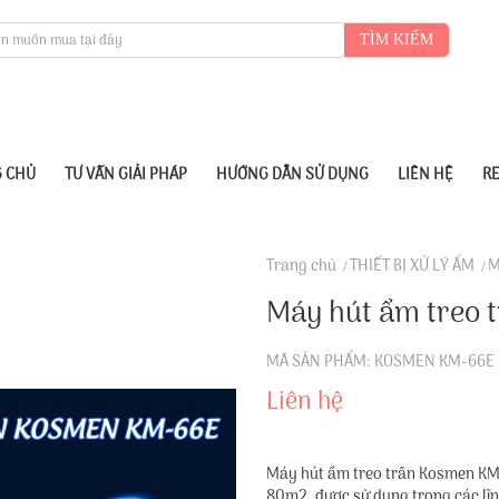
TÌM KIẾM
 CHỦ
TƯ VẤN GIẢI PHÁP
HƯỚNG DẪN SỬ DỤNG
LIÊN HỆ
R
Trang chủ
THIẾT BỊ XỬ LÝ ẨM
M
Máy hút ẩm treo 
MÃ SẢN PHẨM: KOSMEN KM-66E
Liên hệ
Máy hút ẩm treo trần Kosmen KM-
80m2, được sử dụng trong các lĩ