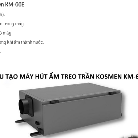
en KM-66E
h).
bên trong máy.
bộ máy.
ông khí ẩm thành nước.
.