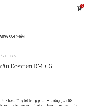
0
EVIEW SẢN PHẨM
ÁY HÚT ẨM
trần Kosmen KM-66E
66E hoạt động tốt trong phạm vi không gian 60 -
nh vực như bảo quản thực phẩm, hàng may mặc, dược