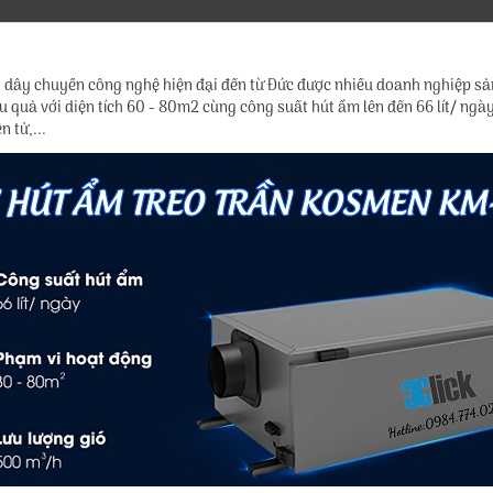
 dây chuyền công nghệ hiện đại đến từ Đức được nhiều doanh nghiệp sả
 quả với diện tích 60 - 80m2 cùng công suất hút ẩm lên đến 66 lít/ ngà
n tử,...