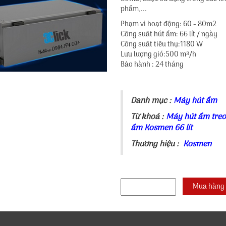
phẩm,...
Phạm vi hoạt động: 60 - 80m2
Công suất hút ẩm: 66 lít / ngày
Công suất tiêu thụ:1180 W
Lưu lượng gió:500 m³/h
Bảo hành : 24 tháng
Danh mục :
Máy h
út ẩm
Từ khoá :
Máy hút ẩm t
reo
ẩm Kosmen 66 lít
Thương hiệu :
Kosmen