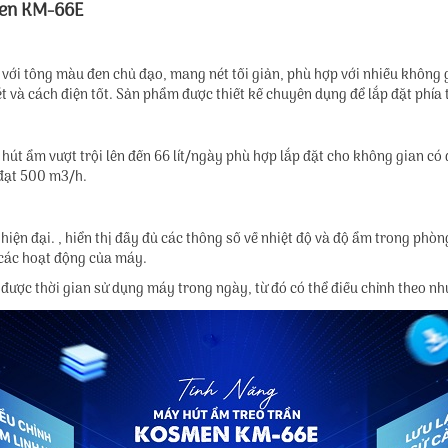
men KM-66E
với tông màu đen chủ đạo, mang nét tối giản, phù hợp với nhiều không
sét và cách điện tốt. Sản phẩm được thiết kế chuyên dụng để lắp đặt phía 
t ẩm vượt trội lên đến 66 lít/ngày phù hợp lắp đặt cho không gian có d
 đạt 500 m3/h.
iện đại. , hiển thị đầy đủ các thông số về nhiệt độ và độ ẩm trong phòng
i các hoạt động của máy.
 được thời gian sử dụng máy trong ngày, từ đó có thể điều chỉnh theo nh