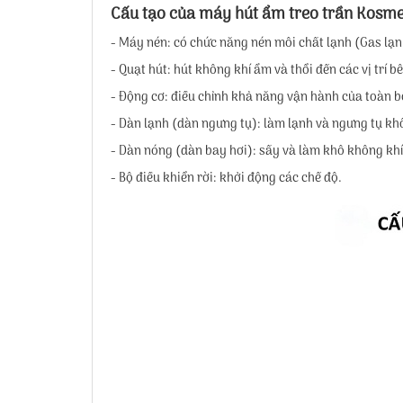
Cấu tạo của máy hút ẩm treo trần Kosm
- Máy nén: có chức năng nén môi chất lạnh (Gas lạn
- Quạt hút: hút không khí ẩm và thổi đến các vị trí 
- Động cơ: điều chỉnh khả năng vận hành của toàn 
- Dàn lạnh (dàn ngưng tụ): làm lạnh và ngưng tụ kh
- Dàn nóng (dàn bay hơi): sấy và làm khô không khí
- Bộ điều khiển rời: khởi động các chế độ.