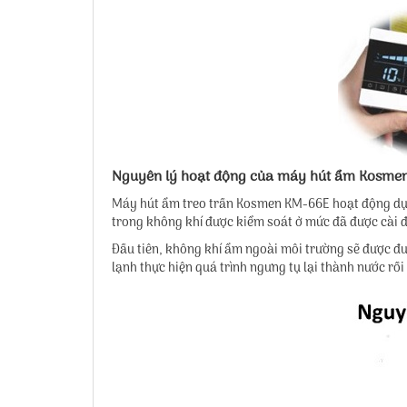
Nguyên lý hoạt động của máy hút ẩm Kosme
Máy hút ẩm treo trần Kosmen KM-66E hoạt động dựa t
trong không khí được kiểm soát ở mức đã được cài đ
Đầu tiên, không khí ẩm ngoài môi trường sẽ được đư
lạnh thực hiện quá trình ngưng tụ lại thành nước rồ