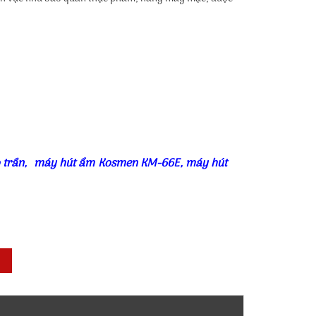
 trần
,
máy hút ẩm Kosmen KM-66E
,
máy hút