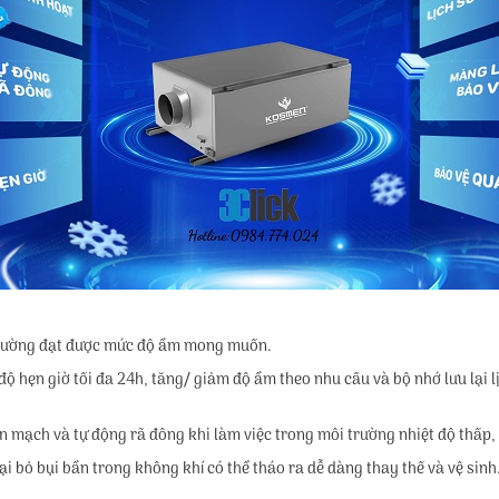
ôi trường đạt được mức độ ẩm mong muốn.
ộ hẹn giờ tối đa 24h, tăng/ giảm độ ẩm theo nhu cầu và bộ nhớ lưu lại lị
ắn mạch và tự động rã đông khi làm việc trong môi trường nhiệt độ thấp
i bỏ bụi bẩn trong không khí có thể tháo ra dễ dàng thay thế và vệ sinh