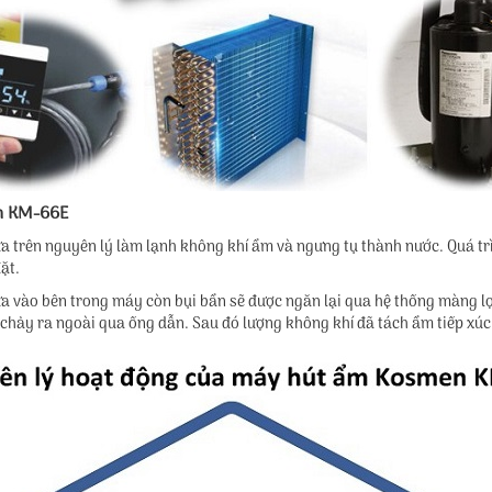
n KM-66E
rên nguyên lý làm lạnh không khí ẩm và ngưng tụ thành nước. Quá trình
ặt.
a vào bên trong máy còn bụi bẩn sẽ được ngăn lại qua hệ thống màng l
i chảy ra ngoài qua ống dẫn. Sau đó lượng không khí đã tách ẩm tiếp xúc