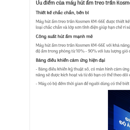
Ưu điểm của máy hút ẩm treo trần Kos
Thiết kế chắc chắn, bền bỉ
Máy hút ẩm treo trần Kosmen KM-66E được thiết kế 
loại chắc chắn và lớp sơn tĩnh điện giúp hạn chế rỉ 
Công suất hút ẩm mạnh mẽ
Máy hút ẩm treo trần Kosmen KM-66E với khả năng hú
độ ẩm trong phòng từ 10% - 90% với lưu lượng gió
Bảng điều khiển cảm ứng hiện đại
- Bảng điều khiển kỹ thuật số, có màn hình cảm ứng h
năng sẽ được kích hoạt và từ đó bạn có thể theo dõ
- Máy có bộ đếm thời gian để người dùng có thể biết