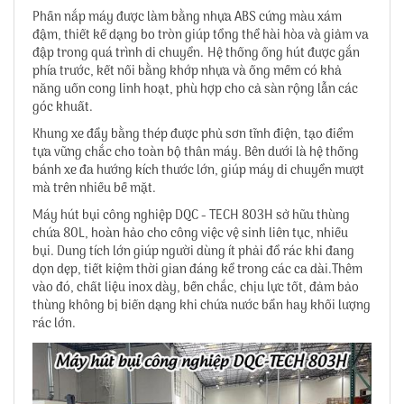
Phần nắp máy được làm bằng nhựa ABS cứng màu xám
đậm, thiết kế dạng bo tròn giúp tổng thể hài hòa và giảm va
đập trong quá trình di chuyển. Hệ thống ống hút được gắn
phía trước, kết nối bằng khớp nhựa và ống mềm có khả
năng uốn cong linh hoạt, phù hợp cho cả sàn rộng lẫn các
góc khuất.
Khung xe đẩy bằng thép được phủ sơn tĩnh điện, tạo điểm
tựa vững chắc cho toàn bộ thân máy. Bên dưới là hệ thống
bánh xe đa hướng kích thước lớn, giúp máy di chuyển mượt
mà trên nhiều bề mặt.
Máy hút bụi công nghiệp DQC - TECH 803H sở hữu thùng
chứa 80L, hoàn hảo cho công việc vệ sinh liên tục, nhiều
bụi. Dung tích lớn giúp người dùng ít phải đổ rác khi đang
dọn dẹp, tiết kiệm thời gian đáng kể trong các ca dài.Thêm
vào đó, chất liệu inox dày, bền chắc, chịu lực tốt, đảm bảo
thùng không bị biến dạng khi chứa nước bẩn hay khối lượng
rác lớn.