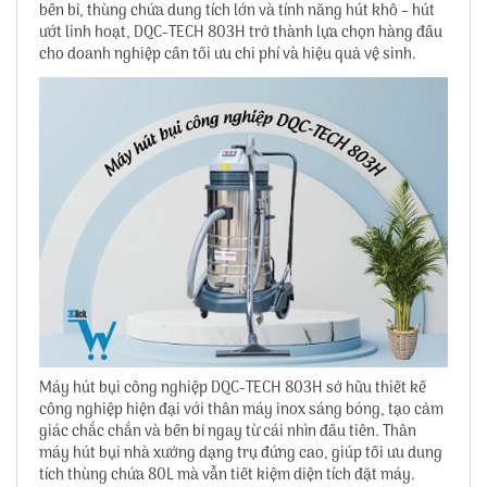
bền bỉ, thùng chứa dung tích lớn và tính năng hút khô – hút
ướt linh hoạt, DQC-TECH 803H trở thành lựa chọn hàng đầu
cho doanh nghiệp cần tối ưu chi phí và hiệu quả vệ sinh.
Máy hút bụi công nghiệp DQC-TECH 803H sở hữu thiết kế
công nghiệp hiện đại với thân máy inox sáng bóng, tạo cảm
giác chắc chắn và bền bỉ ngay từ cái nhìn đầu tiên. Thân
máy hút bụi nhà xưởng dạng trụ đứng cao, giúp tối ưu dung
tích thùng chứa 80L mà vẫn tiết kiệm diện tích đặt máy.