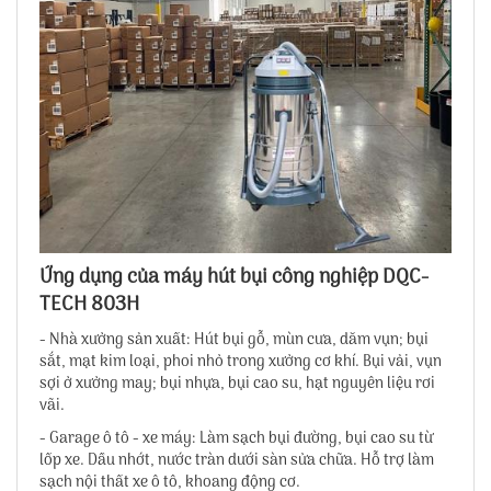
Ứng dụng của máy hút bụi công nghiệp DQC-
TECH 803H
- Nhà xưởng sản xuất: Hút bụi gỗ, mùn cưa, dăm vụn; bụi
sắt, mạt kim loại, phoi nhỏ trong xưởng cơ khí. Bụi vải, vụn
sợi ở xưởng may; bụi nhựa, bụi cao su, hạt nguyên liệu rơi
vãi.
- Garage ô tô - xe máy: Làm sạch bụi đường, bụi cao su từ
lốp xe. Dầu nhớt, nước tràn dưới sàn sửa chữa. Hỗ trợ làm
sạch nội thất xe ô tô, khoang động cơ.