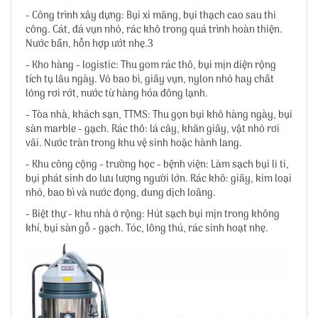
- Công trình xây dựng: Bụi xi măng, bụi thạch cao sau thi
công. Cát, đá vụn nhỏ, rác khô trong quá trình hoàn thiện.
Nước bẩn, hỗn hợp ướt nhẹ.3
- Kho hàng - logistic: Thu gom rác thô, bụi mịn diện rộng
tích tụ lâu ngày. Vỏ bao bì, giấy vụn, nylon nhỏ hay chất
lỏng rơi rớt, nước từ hàng hóa đông lạnh.
- Tòa nhà, khách sạn, TTMS: Thu gọn bụi khô hàng ngày, bụi
sàn marble - gạch. Rác thô: lá cây, khăn giấy, vật nhỏ rơi
vãi. Nước tràn trong khu vệ sinh hoặc hành lang.
- Khu công cộng - trường học - bệnh viện: Làm sạch bụi li ti,
bụi phát sinh do lưu lượng người lớn. Rác khô: giấy, kim loại
nhỏ, bao bì và nước đọng, dung dịch loãng.
- Biệt thự - khu nhà ở rộng: Hút sạch bụi mịn trong không
khí, bụi sàn gỗ - gạch. Tóc, lông thú, rác sinh hoạt nhẹ.