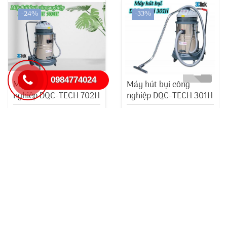
-24%
-33%
0984774024
Máy hút bụi công
Máy hút bụi công
nghiệp DQC-TECH 702H
nghiệp DQC-TECH 301H
4.200.000 đ
2.700.000 đ
5.500.000 đ
4.000.000 đ