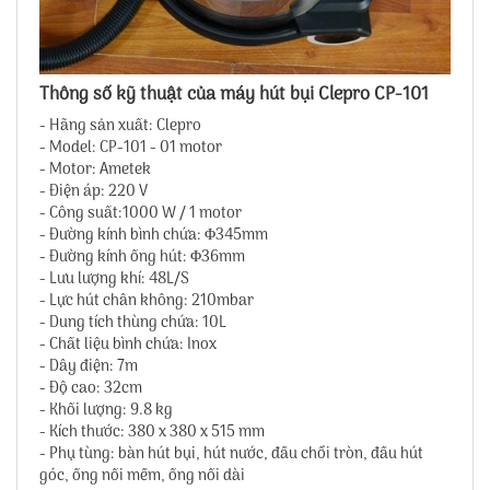
Thông số kỹ thuật của máy hút bụi Clepro CP-101
- Hãng sản xuất: Clepro
- Model: CP-101 - 01 motor
- Motor: Ametek
- Điện áp: 220 V
- Công suất:1000 W / 1 motor
- Đường kính bình chứa: Φ345mm
- Đường kính ống hút: Φ36mm
- Lưu lượng khí: 48L/S
- Lực hút chân không: 210mbar
- Dung tích thùng chứa: 10L
- Chất liệu bình chứa: Inox
- Dây điện: 7m
- Độ cao: 32cm
- Khối lượng: 9.8 kg
- Kích thước: 380 x 380 x 515 mm
- Phụ tùng: bàn hút bụi, hút nước, đầu chổi tròn, đầu hút
góc, ống nối mềm, ống nối dài