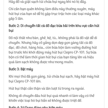
Hãy đổ và giặt sạch túi chứa bụi ngay khi nó bị đầy.
Chỉ cần bạn quên không làm điều này thường xuyên, máy
hút bụi của bạn sẽ dễ bị gặp trục trặc hơn các loại máy khác
gấp 5 lần.
Bước 2: Di chuyển tất cả đồ đạc bừa bãi trên khu vực cần hút
bụi
Đồ nội thất như bàn, ghế, kệ, tủ… không phải là đồ vật dễ di
chuyển. Nhưng hãy cố gắng dọn dẹp gọn gàng tất cả đồ
đạc, đồ chơi, hàng hóa… còn bừa bộn làm vướng đường hút
bụi trước khi khởi động máy hút bụi Clepro CP-101. Sự bừa
bộn có thể làm thời gian hút bụi của bạn tăng lên và hiệu
quả làm sạch không được như mong muốn.
Bước 3: Bật máy
Khi mọi thứ đã gọn gàng, túi chứa bụi sạch, hãy bật máy hút
bụi Clepro CP-101 lên.
Hút bụi thật cẩn thận và lần lượt từ trong ra ngoài.
Không di chuyển đầu hút bụi quá nhanh vì làm vậy có thể
khiến việc loại bỏ bụi bẩn sẽ không được triệt để.