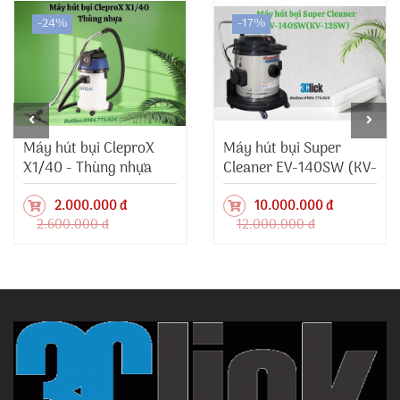
-24%
-17%
Máy hút bụi CleproX
Máy hút bụi Super
X1/40 - Thùng nhựa
Cleaner EV-140SW (KV-
12SW)
2.000.000 đ
10.000.000 đ
2.600.000 đ
12.000.000 đ