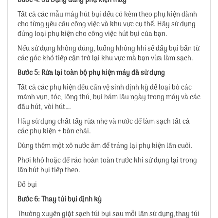
Bước 4: Sử Dụng đúng phụ kiện máy
Tất cả các mẫu máy hút bụi đều có kèm theo phụ kiện dành
cho từng yêu cầu công việc và khu vực cụ thể. Hãy sử dụng
đúng loại phụ kiện cho công việc hút bụi của bạn.
Nếu sử dụng không đúng, luồng không khí sẽ đẩy bụi bẩn từ
các góc khó tiếp cận trở lại khu vực mà bạn vừa làm sạch.
Bước 5: Rửa lại toàn bộ phụ kiện máy đã sử dụng
Tất cả các phụ kiện đều cần vệ sinh định kỳ để loại bỏ các
mảnh vụn, tóc, lông thú, bụi bám lâu ngày trong máy và các
đầu hút, vòi hút….
Hãy sử dụng chất tẩy rửa nhẹ và nước để làm sạch tất cả
các phụ kiện + bàn chải.
Dùng thêm một xô nước ấm để tráng lại phụ kiện lần cuối.
Phơi khô hoặc để ráo hoàn toàn trước khi sử dụng lại trong
lần hút bụi tiếp theo.
Đổ bụi
Bước 6: Thay túi bụi định kỳ
Thường xuyên giặt sạch túi bụi sau mỗi lần sử dụng,thay túi