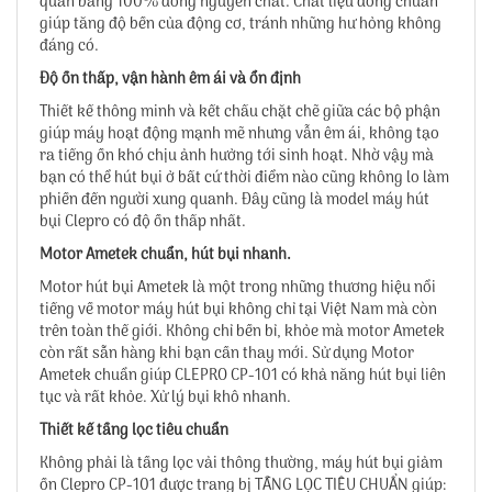
quấn bằng 100% đồng nguyên chất. Chất liệu đồng chuẩn
giúp tăng độ bền của động cơ, tránh những hư hỏng không
đáng có.
Độ ồn thấp, vận hành êm ái và ổn định
Thiết kế thông minh và kết chấu chặt chẽ giữa các bộ phận
giúp máy hoạt động mạnh mẽ nhưng vẫn êm ái, không tạo
ra tiếng ồn khó chịu ảnh hưởng tới sinh hoạt. Nhờ vậy mà
bạn có thể hút bụi ở bất cứ thời điểm nào cũng không lo làm
phiền đến người xung quanh. Đây cũng là model máy hút
bụi Clepro có độ ồn thấp nhất.
Motor Ametek chuẩn, hút bụi nhanh.
Motor hút bụi Ametek là một trong những thương hiệu nổi
tiếng về motor máy hút bụi không chỉ tại Việt Nam mà còn
trên toàn thế giới. Không chỉ bền bỉ, khỏe mà motor Ametek
còn rất sẵn hàng khi bạn cần thay mới. Sử dụng Motor
Ametek chuẩn giúp CLEPRO CP-101 có khả năng hút bụi liên
tục và rất khỏe. Xử lý bụi khô nhanh.
Thiết kế tầng lọc tiêu chuẩn
Không phải là tầng lọc vải thông thường, máy hút bụi giảm
ồn Clepro CP-101 được trang bị TẦNG LỌC TIÊU CHUẨN giúp: