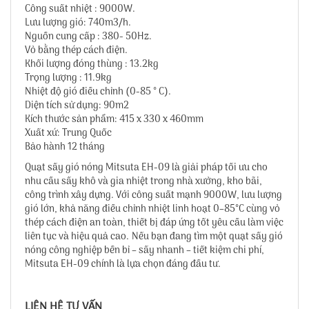
Công suất nhiệt : 9000W.
Lưu lượng gió: 740m3/h.
Nguồn cung cấp : 380- 50Hz.
Vỏ bằng thép cách điện.
Khối lượng đóng thùng : 13.2kg
Trọng lượng : 11.9kg
Nhiệt độ gió điều chỉnh (0-85 ° C).
Diện tích sử dụng: 90m2
Kích thước sản phẩm: 415 x 330 x 460mm
Xuất xứ: Trung Quốc
Bảo hành 12 tháng
Quạt sấy gió nóng Mitsuta EH-09 là giải pháp tối ưu cho
nhu cầu sấy khô và gia nhiệt trong nhà xưởng, kho bãi,
công trình xây dựng. Với công suất mạnh 9000W, lưu lượng
gió lớn, khả năng điều chỉnh nhiệt linh hoạt 0–85°C cùng vỏ
thép cách điện an toàn, thiết bị đáp ứng tốt yêu cầu làm việc
liên tục và hiệu quả cao. Nếu bạn đang tìm một quạt sấy gió
nóng công nghiệp bền bỉ – sấy nhanh – tiết kiệm chi phí,
Mitsuta EH-09 chính là lựa chọn đáng đầu tư.
LIÊN HỆ TƯ VẤN