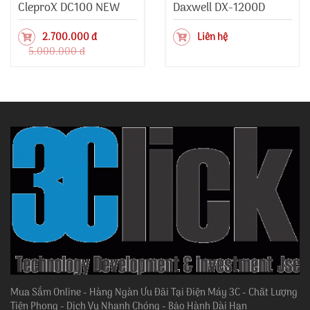
CleproX DC100 NEW
Daxwell DX-1200D
2.700.000 đ
Liên hệ
5.000.000 đ
Mua Sắm Online - Hàng Ngàn Ưu Đãi Tại Điện Máy 3C - Chất Lượng
Tiên Phong - Dịch Vụ Nhanh Chóng - Bảo Hành Dài Hạn