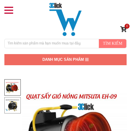
0
TÌM KIẾM
DANH MỤC SẢN PHẨM