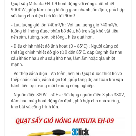
Quạt sấy Mitsuta EH-09 hoạt động với công suất nhiệt
9000W, giúp làm nóng không gian nhanh, ổn định, phù hợp
sử dụng cho diện tích lên tới 90m².
- Lưu lượng gió lớn 740m³/h : Với lưu lượng gió 740m³/h,
luồng khí nóng được phân bổ đều, hỗ trợ sấy khô vật liệu,
nền sàn, tường, sơn, bê tông… hiệu quả hơn.
- Điều chỉnh nhiệt độ linh hoạt (0 – 85°C) : Người dùng có
thể tùy chỉnh nhiệt độ gió từ 0 đến 85°C, đáp ứng nhiều nhu
cầu khác nhau như sấy khô nhẹ, làm ấm hoặc gia nhiệt
mạnh.
- Vỏ thép cách điện – An toàn, bền bỉ : Quạt được thiết kế vỏ
thép chắc chắn, cách điện tốt, giúp tăng độ an toàn khi vận
hành liên tục trong môi trường công nghiệp.
- Nguồn điện 380V – 50Hz : Sử dụng nguồn điện 3 pha 380V,
đảm bảo máy hoạt động ổn định, phù hợp cho nhà xưởng,
kho bãi và công trình lớn.