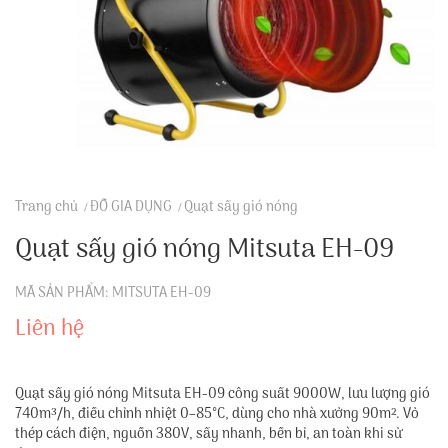
Trang chủ
ĐỒ GIA DỤNG
Quạt sấy gió nóng
Quạt sấy gió nóng Mitsuta EH-09
MÃ SẢN PHẨM: MITSUTA EH-09
Liên hệ
Quạt sấy gió nóng Mitsuta EH-09 công suất 9000W, lưu lượng gió
740m³/h, điều chỉnh nhiệt 0–85°C, dùng cho nhà xưởng 90m². Vỏ
thép cách điện, nguồn 380V, sấy nhanh, bền bỉ, an toàn khi sử