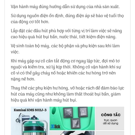
Vận hành máy đúng hướng dẫn sử dụng của nhà sản xuất.
Sử dụng nguồn điện ổn định, đúng điện áp sẽ bảo vệ tuổi thọ
của động cơ tốt hơn.
Lắp đặt các đầu hút phù hợp với từng vị trí làm việc sẽ nâng
cao hiệu quả hút bụi bẩn, nước thải, tiết kiệm điện năng.
Vệ sinh toàn bộ máy, các bộ phận và phụ kiện sau khi làm
việc.
Khi máy gặp sự cố cần tắt động cơ ngay lập tức, đợi mô tơ
nguội và kiểm tra, xử lý kịp thời. Không cố vận hành khi sự
cố vì có thể gây cháy nổ hoặc khiến các hư hỏng trở nên
nặng nề hơn.
Thay thế các phụ kiện hư hỏng, vỡ hoặc rách để đảm bảo lực
hút của máy cũng như không làm thất thoát bụi bẩn, giảm
hiệu quả khi vận hành máy hút bụi.