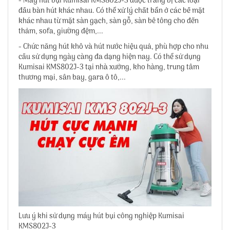
- Máy hút bụi Kumisai KMS802J-3 được trang bị các loại
đầu bàn hút khác nhau. Có thể xử lý chất bẩn ở các bề mặt
khác nhau từ mặt sàn gạch, sàn gỗ, sàn bê tông cho đến
thảm, sofa, giường đệm,...
- Chức năng hút khô và hút nước hiệu quả, phù hợp cho nhu
cầu sử dụng ngày càng đa dạng hiện nay. Có thể sử dụng
Kumisai KMS802J-3 tại nhà xưởng, kho hàng, trung tâm
thương mại, sân bay, gara ô tô,...
Lưu ý khi sử dụng máy hút bụi công nghiệp Kumisai
KMS802J-3