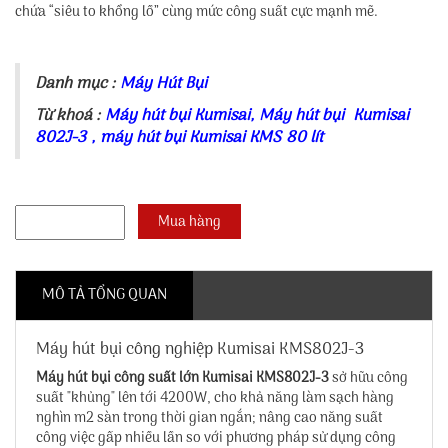
chứa “siêu to khổng lồ” cùng mức công suất cực mạnh mẽ.
Danh mục :
Máy Hút Bụi
Từ khoá :
Máy hút bụi Kumisai
,
Máy hút bụi Kumisai
802J-3
,
máy hút bụi Kumisai KMS 80 lít
MÔ TẢ TỔNG QUAN
Máy hút bụi công nghiệp Kumisai KMS802J-3
Máy hút bụi công suất lớn Kumisai KMS802J-3
sở hữu công
suất "khủng" lên tới 4200W, cho khả năng làm sạch hàng
nghìn m2 sàn trong thời gian ngắn; nâng cao năng suất
công việc gấp nhiều lần so với phương pháp sử dụng công