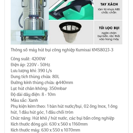
Thông số máy hút bụi công nghiệp Kumisai KMS802J-3
Công suất: 4200W
Điện áp: 220V - 50Hz
Lưu lượng khí: 390 L/s
Dung tích thùng chứa: 80L
Đường kính thùng chứa: ф440mm
Lực hút chân không: 350mbar
Độ dài dây điện: 8 - 10m
Màu sắc: Xanh
Phụ kiện kèm theo: 1 bàn hút nước/bụi, 02 ống Inox, 1 ống
hút, 1 đầu hút góc, 1 đầu chổi tròn
Chức năng: Hút khô / hút nước, các bụi bẩn công nghiệp
Kích thước đóng gói: 630 x 560 x 1160mm
Kích thước máy: 630 x 550 x 1070mm