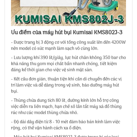
Ưu điểm của máy hút bụi Kumisai KMS802J-3
- Được trang bị 3 động cơ với tổng công suất lên đến 4200W
nên model có sức mạnh làm sạch vô cùng lớn.
- Lưu lượng khí 390 lít/giây, lực hút chân không 350 bar cho
khả năng thu gom mọi chất bẩn nhanh chóng, tiết kiệm
đáng kể thời gian cho việc vệ sinh mặt sàn.
- Kết cấu đơn giản, thuận tiện khi cần di chuyển đến các vị
trí làm việc và dễ dàng trong vệ sinh, bảo dưỡng máy hút
bụi.
- Thùng chứa dung tích 80 lít, đường kính lớn hỗ trợ công
việc diễn ra liền mạch, hạn chế số lần tắt máy xả đổ thùng
rác như các model thùng chứa nhỏ.
- Độ dài dây điện từ 8 - 10 mét đảm bảo bán kính làm việc
rộng, có thể vận hành cách xa ổ điện.