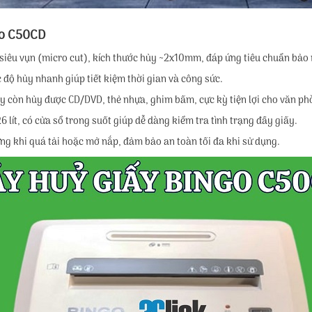
go C50CD
iêu vụn (micro cut), kích thước hủy ~2x10mm, đáp ứng tiêu chuẩn bảo mậ
 độ hủy nhanh giúp tiết kiệm thời gian và công sức.
y còn hủy được CD/DVD, thẻ nhựa, ghim bấm, cực kỳ tiện lợi cho văn phò
 lít, có cửa sổ trong suốt giúp dễ dàng kiểm tra tình trạng đầy giấy.
ừng khi quá tải hoặc mở nắp, đảm bảo an toàn tối đa khi sử dụng.