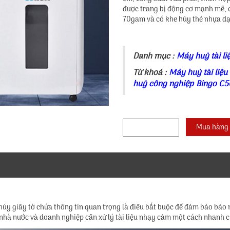
được trang bị động cơ mạnh mẽ, c
70gam và có khe hủy thẻ nhựa d
Danh mục :
Máy huỷ tài li
Từ khoá :
Máy huỷ tài liệu
huỷ công nghiệp Bingo C
 hủy giấy tờ chứa thông tin quan trọng là điều bắt buộc để đảm bảo bảo
hà nước và doanh nghiệp cần xử lý tài liệu nhạy cảm một cách nhanh c