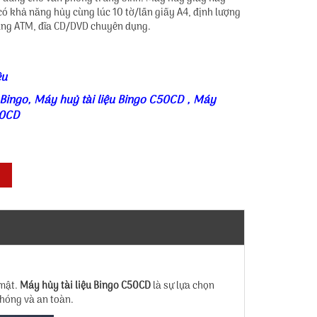
ó khả năng hủy cùng lúc 10 tờ/lần giấy A4, định lượng
ạng ATM, đĩa CD/DVD chuyên dụng.
ệu
 Bingo
,
Máy huỷ tài liệu Bingo C50CD
,
Máy
50CD
 mật.
Máy hủy tài liệu Bingo C50CD
là sự lựa chọn
hóng và an toàn.