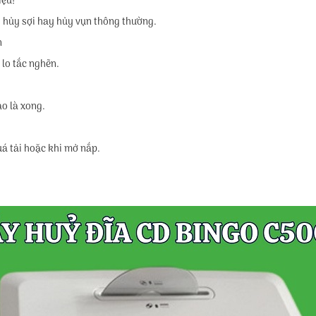
iệu!
g hủy sợi hay hủy vụn thông thường.
n
 lo tắc nghẽn.
ào là xong.
uá tải hoặc khi mở nắp.
g