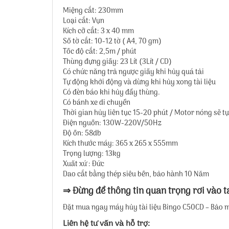
Miệng cắt: 230mm
Loại cắt: Vụn
Kích cỡ cắt: 3 x 40 mm
Số tờ cắt: 10-12 tờ ( A4, 70 gm)
Tốc độ cắt: 2,5m / phút
Thùng đựng giấy: 23 Lít (3Lít / CD)
Có chức năng trả ngược giấy khi hủy quá tải
Tự động khởi động và dừng khi hủy xong tài liệu
Có đèn báo khi hủy đẩy thùng.
Có bánh xe di chuyển
Thời gian hủy liên tục 15-20 phút / Motor nóng sẽ t
Điện nguồn: 130W-220V/50Hz
Độ ồn: 58db
Kích thước máy: 365 x 265 x 555mm
Trọng lượng: 13kg
Xuất xứ : Đức
Dao cắt bằng thép siêu bền, bảo hành 10 Năm
⇒ Đừng để thông tin quan trọng rơi vào t
Đặt mua ngay máy hủy tài liệu Bingo C50CD – Bảo m
Liên hệ tư vấn và hỗ trợ: