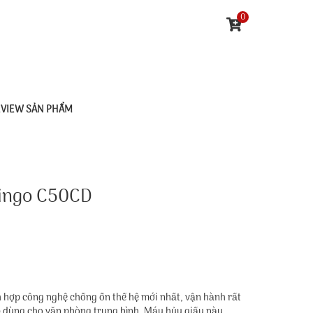
0
EVIEW SẢN PHẨM
Bingo C50CD
h hợp công nghệ chống ồn thế hệ mới nhất, vận hành rất
p dùng cho văn phòng trung bình. Máy hủy giấy này