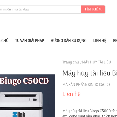
TÌM KIẾM
 CHỦ
TƯ VẤN GIẢI PHÁP
HƯỚNG DẪN SỬ DỤNG
LIÊN HỆ
R
Trang chủ
MÁY HUỶ TÀI LIỆU
Máy hủy tài liệu 
MÃ SẢN PHẨM: BINGO C50CD
Liên hệ
Máy hủy tài liệu Bingo C50CD tíc
êm, công suất vừa phải, thích hợ