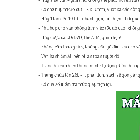
- Hủy siêu vụn – gần như không thể phục hồi lại tài l
- Cơ chế hủy micro cut – 2 x 10mm, vượt xa các dòn
- Hủy 1 lần đến 10 tờ – nhanh gọn, tiết kiệm thời gia
- Phù hợp cho văn phòng làm việc tốc độ cao, không
- Hủy được cả CD/DVD, thẻ ATM, ghim kẹp!
- Không cần tháo ghim, không cần gỡ đĩa – cứ cho v
- Vận hành êm ái, bền bỉ, an toàn tuyệt đối
- Trang bị cảm biến thông minh: tự động dừng khi q
- Thùng chứa lớn 26L – ít phải dọn, sạch sẽ gọn gàn
- Có cửa sổ kiểm tra mức giấy tiện lợi.