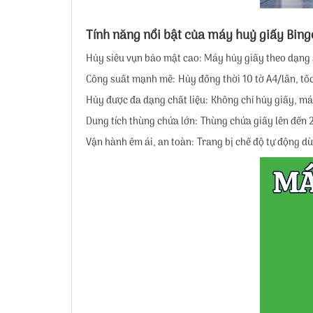
Tính năng nổi bật của
máy huỷ giấy Bin
Hủy siêu vụn bảo mật cao: Máy hủy giấy theo dạng s
Công suất mạnh mẽ: Hủy đồng thời 10 tờ A4/lần, tốc
Hủy được đa dạng chất liệu: Không chỉ hủy giấy, má
Dung tích thùng chứa lớn: Thùng chứa giấy lên đến 26
Vận hành êm ái, an toàn: Trang bị chế độ tự động d