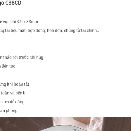
ngo C38CD
c vụn chỉ 3.9 x 38mm
y tài liệu mật, hợp đồng, hóa đơn, chứng từ tài chính…
n tháo rời trước khi hủy
 liên tục
ừng khi hoàn tất
 toàn và bền bỉ
ểm tra dễ dàng
 văn phòng