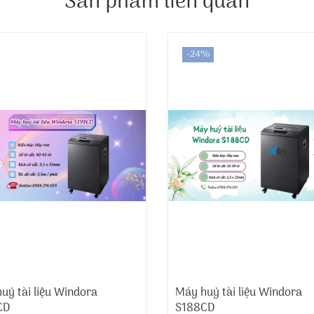
Sản phẩm liên quan
-24%
uỷ tài liệu Windora
Máy huỷ tài liệu Windora
CD
S188CD