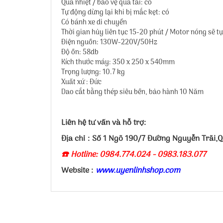
Quá nhiệt / bảo vệ quá tải: có
Tự động dừng lại khi bị mắc kẹt: có
Có bánh xe di chuyển
Thời gian hủy liên tục 15-20 phút / Motor nóng sẽ t
Điện nguồn: 130W-220V/50Hz
Độ ồn: 58db
Kích thước máy: 350 x 250 x 540mm
Trọng lượng: 10.7 kg
Xuất xứ : Đức
Dao cắt bằng thép siêu bền, bảo hành 10 Năm
Liên hệ tư vấn và hỗ trợ:
Địa chỉ : Số 1 Ngõ 190/7 Đường Nguyễn Trãi,
☎️ Hotline: 0984.774.024 - 0983.183.077
Website :
www.uyenlinhshop.com