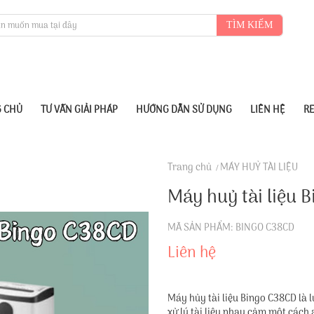
TÌM KIẾM
 CHỦ
TƯ VẤN GIẢI PHÁP
HƯỚNG DẪN SỬ DỤNG
LIÊN HỆ
R
Trang chủ
MÁY HUỶ TÀI LIỆU
Máy huỷ tài liệu 
MÃ SẢN PHẨM: BINGO C38CD
Liên hệ
Máy hủy tài liệu Bingo C38CD là 
xử lý tài liệu nhạy cảm một cách