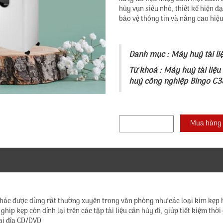
hủy vụn siêu nhỏ, thiết kế hiện 
bảo vệ thông tin và nâng cao hiệ
Danh mục :
Máy huỷ tài li
Từ khoá :
Máy huỷ tài liệu
huỷ công nghiệp Bingo C
ác được dùng rất thường xuyên trong văn phòng như các loại kim kẹp ho
hip kẹp còn dính lại trên các tập tài liệu cần hủy đi, giúp tiết kiệm th
oại đĩa CD/DVD