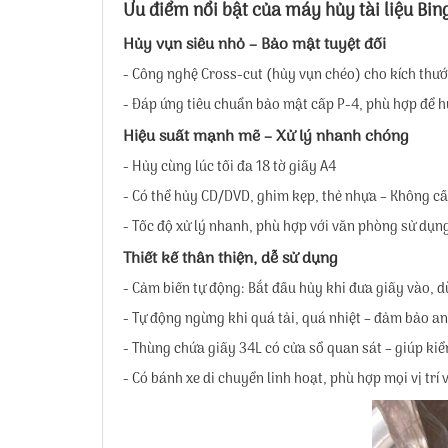
Ưu điểm nổi bật của máy hủy tài liệu Bi
Hủy vụn siêu nhỏ – Bảo mật tuyệt đối
- Công nghệ Cross-cut (hủy vụn chéo) cho kích thướ
- Đáp ứng tiêu chuẩn bảo mật cấp P-4, phù hợp để hủ
Hiệu suất mạnh mẽ – Xử lý nhanh chóng
- Hủy cùng lúc tối đa 18 tờ giấy A4
- Có thể hủy CD/DVD, ghim kẹp, thẻ nhựa – Không cầ
- Tốc độ xử lý nhanh, phù hợp với văn phòng sử dụng
Thiết kế thân thiện, dễ sử dụng
- Cảm biến tự động: Bắt đầu hủy khi đưa giấy vào, d
- Tự động ngừng khi quá tải, quá nhiệt – đảm bảo an
- Thùng chứa giấy 34L có cửa sổ quan sát – giúp ki
- Có bánh xe di chuyển linh hoạt, phù hợp mọi vị trí