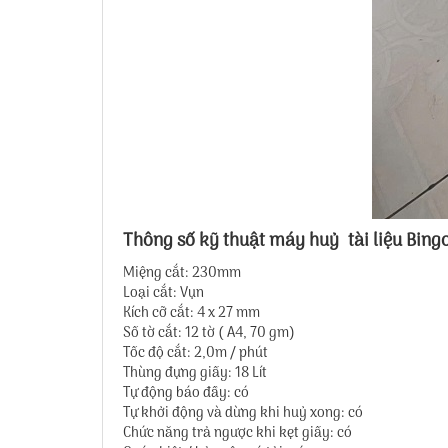
Thông số kỹ thuật máy huỷ tài liệu Bin
Miệng cắt: 230mm
Loại cắt: Vụn
Kích cỡ cắt: 4 x 27 mm
Số tờ cắt: 12 tờ ( A4, 70 gm)
Tốc độ cắt: 2,0m / phút
Thùng đựng giấy: 18 Lít
Tự động báo đầy: có
Tự khởi động và dừng khi huỷ xong: có
Chức năng trả ngược khi kẹt giấy: có