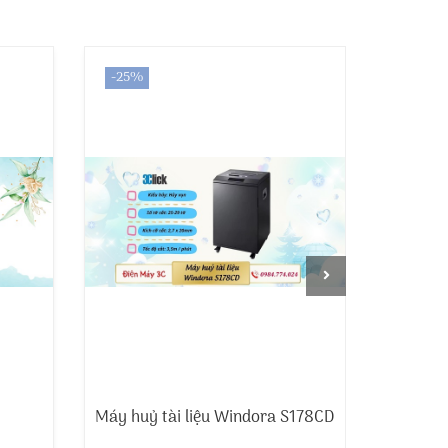
-25%
-29%
Máy huỷ tài liệu Windora S178CD
Máy huỷ 
S66CDT