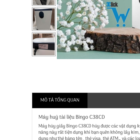
MÔ TẢ TỔNG QUAN
Máy huỷ tài liệu Bingo C38CD
Máy hủy giấy Bingo C38CD
hủy được các vật dụng kh
năng này rất tiện dụng khi bạn quên không lấy kim, g
dụng như thẻ bảng tên , thẻ visa, thẻ ATM… và các l