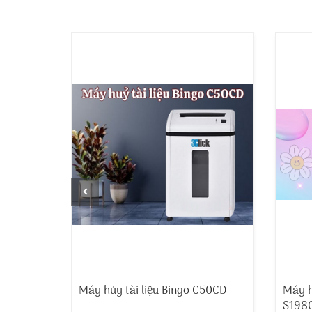
a S31
Máy hủy tài liệu Bingo C50CD
Máy h
S198