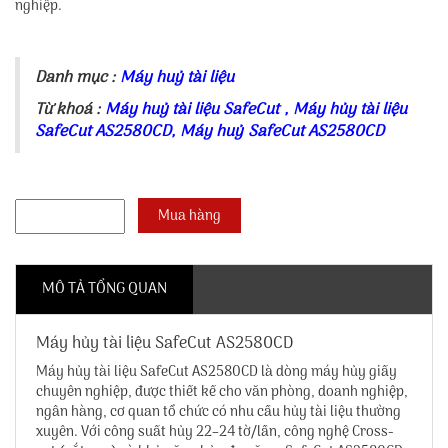
nghiệp.
Danh mục :
Máy huỷ tài liệu
Từ khoá :
Máy huỷ tài liệu SafeCut
,
Máy hủy tài liệu
SafeCut AS2580CD
,
Máy huỷ SafeCut AS2580CD
MÔ TẢ TỔNG QUAN
Máy hủy tài liệu SafeCut AS2580CD
Máy hủy tài liệu SafeCut AS2580CD
là dòng máy hủy giấy
chuyên nghiệp, được thiết kế cho văn phòng, doanh nghiệp,
ngân hàng, cơ quan tổ chức có nhu cầu hủy tài liệu thường
xuyên. Với công suất hủy 22–24 tờ/lần, công nghệ Cross-