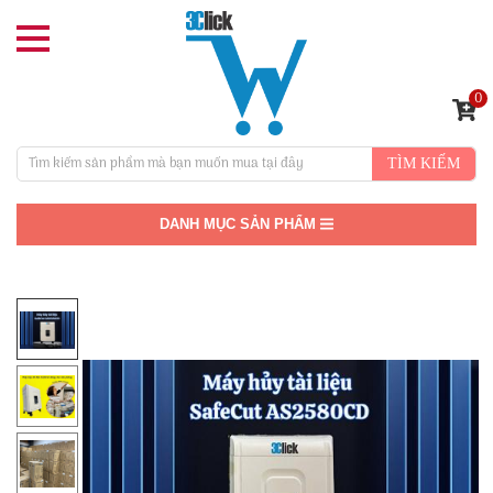
0
TÌM KIẾM
DANH MỤC SẢN PHẨM