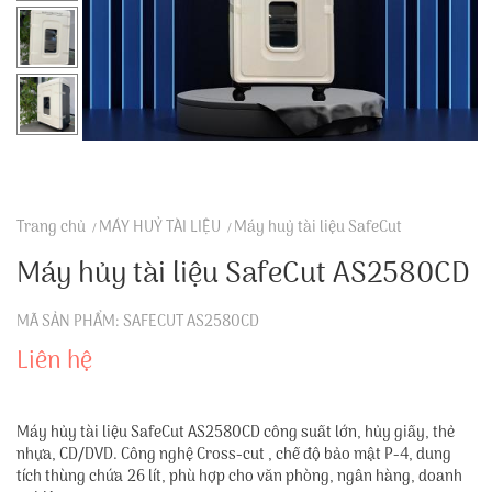
Trang chủ
MÁY HUỶ TÀI LIỆU
Máy huỷ tài liệu SafeCut
Máy hủy tài liệu SafeCut AS2580CD
MÃ SẢN PHẨM: SAFECUT AS2580CD
Liên hệ
Máy hủy tài liệu SafeCut AS2580CD công suất lớn, hủy giấy, thẻ
nhựa, CD/DVD. Công nghệ Cross-cut , chế độ bảo mật P-4, dung
tích thùng chứa 26 lít, phù hợp cho văn phòng, ngân hàng, doanh