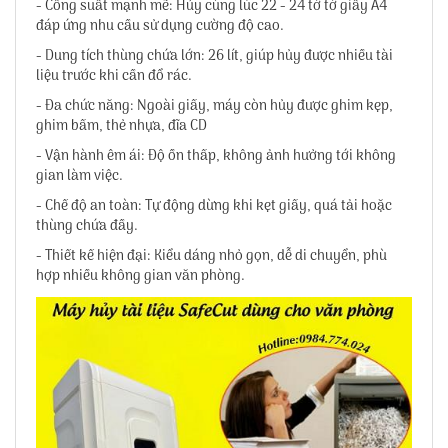
- Công suất mạnh mẽ: Hủy cùng lúc 22 - 24 tờ tờ giấy A4
đáp ứng nhu cầu sử dụng cường độ cao.
- Dung tích thùng chứa lớn: 26 lít, giúp hủy được nhiều tài
liệu trước khi cần đổ rác.
- Đa chức năng: Ngoài giấy, máy còn hủy được ghim kẹp,
ghim bấm, thẻ nhựa, đĩa CD
- Vận hành êm ái: Độ ồn thấp, không ảnh hưởng tới không
gian làm việc.
- Chế độ an toàn: Tự động dừng khi kẹt giấy, quá tải hoặc
thùng chứa đầy.
- Thiết kế hiện đại: Kiểu dáng nhỏ gọn, dễ di chuyển, phù
hợp nhiều không gian văn phòng.