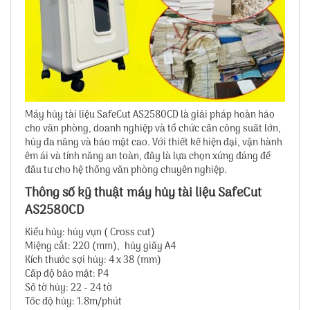
Máy hủy tài liệu SafeCut AS2580CD là giải pháp hoàn hảo
cho văn phòng, doanh nghiệp và tổ chức cần công suất lớn,
hủy đa năng và bảo mật cao. Với thiết kế hiện đại, vận hành
êm ái và tính năng an toàn, đây là lựa chọn xứng đáng để
đầu tư cho hệ thống văn phòng chuyên nghiệp.
Thông số kỹ thuật máy hủy tài liệu SafeCut
AS2580CD
Kiểu hủy: hủy vụn ( Cross cut)
Miệng cắt: 220 (mm), hủy giấy A4
Kích thước sợi hủy: 4 x 38 (mm)
Cấp độ bảo mật: P4
Số tờ hủy: 22 - 24 tờ
Tốc độ hủy: 1.8m/phút