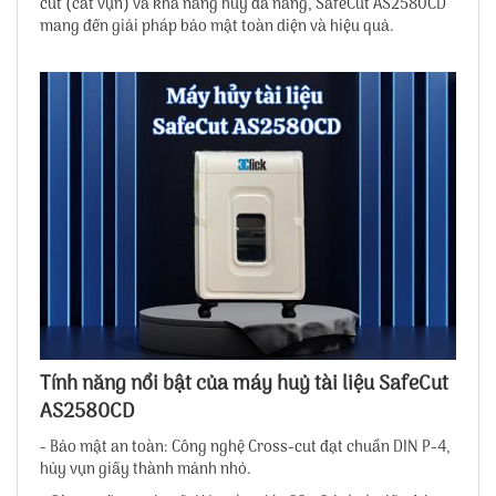
cut (cắt vụn) và khả năng hủy đa năng, SafeCut AS2580CD
mang đến giải pháp bảo mật toàn diện và hiệu quả.
Tính năng nổi bật của máy huỷ tài liệu SafeCut
AS2580CD
- Bảo mật an toàn: Công nghệ Cross-cut đạt chuẩn DIN P-4,
hủy vụn giấy thành mảnh nhỏ.