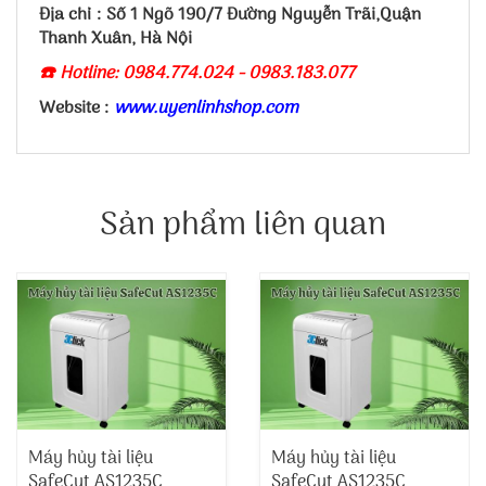
Địa chỉ : Số 1 Ngõ 190/7 Đường Nguyễn Trãi,Quận
Thanh Xuân, Hà Nội
☎️ Hotline: 0984.774.024 - 0983.183.077
Website :
www.uyenlinhshop.com
Sản phẩm liên quan
Máy hủy tài liệu
Máy hủy tài liệu
SafeCut AS1235C
SafeCut AS1235C