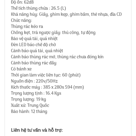
Độ ổn: 62dB
Thể tích thùng chứa : 26.5 (L)
Khả năng hủy: Giấy, ghim kẹp, ghim bấm, thẻ nhựa, đĩa CD
Chức năng:
Thùng rác kéo ra
Chống kẹt, trả ngược giấy: thủ công, tự động
Bảo vệ quá tải, quá nhiệt
Đèn LED báo chế độ chờ
Cảnh báo quá tải, quá nhiệt
Cảnh báo thùng rác mở, thùng rác chưa đóng kín
Cảnh báo thùng rác đầy
Có bánh xe
Thời gian làm việc liên tục: 60 (phút)
Nguồn điện : 220v/50Hz
Kích thước máy : 385 x 280x 594 (mm)
Trọng lượng tịnh : 16.4 Kgs
Trọng lượng: 19 kg
Xuất xứ: Trung Quốc
Bảo hành: 12 tháng
Liên hệ tư vấn và hỗ trợ: