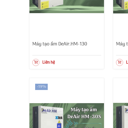
Máy tạo ẩm DeAir.HM-130
Máy t
Liên hệ
L
-19%