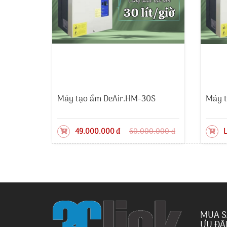
Máy tạo ẩm DeAir.HM-30S
Máy t
49.000.000 đ
60.000.000 đ
L
MUA S
ƯU ĐÃ