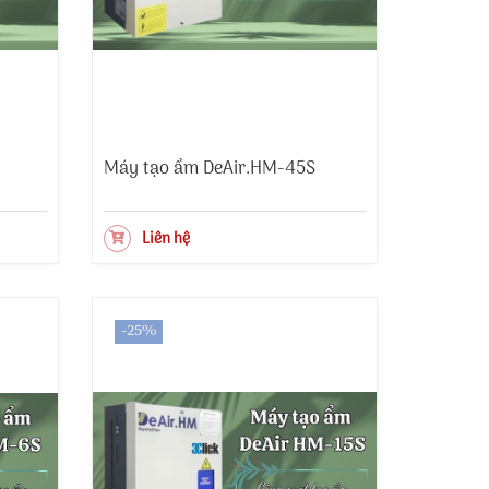
Máy tạo ẩm DeAir.HM-45S
Liên hệ
-25%