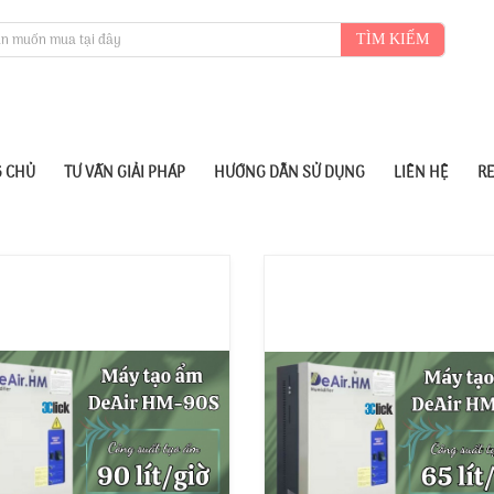
TÌM KIẾM
 CHỦ
TƯ VẤN GIẢI PHÁP
HƯỚNG DẪN SỬ DỤNG
LIÊN HỆ
R