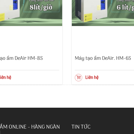
ạo ẩm DeAir HM-8S
Máy tạo ẩm DeAir. HM-6S
iên hệ
Liên hệ
ẮM ONLINE - HÀNG NGÀN
TIN TỨC
I