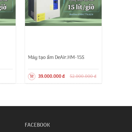
Máy tạo ẩm DeAir.HM-15S
39.000.000 đ
52.000.000 đ
FACEBOOK