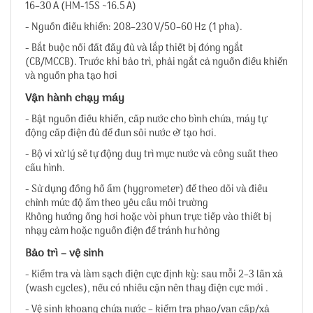
16–30 A (HM‑15S ~16.5 A)
- Nguồn điều khiển: 208–230 V/50–60 Hz (1 pha).
- Bắt buộc nối đất đầy đủ và lắp thiết bị đóng ngắt
(CB/MCCB). Trước khi bảo trì, phải ngắt cả nguồn điều khiển
và nguồn pha tạo hơi
Vận hành chạy máy
- Bật nguồn điều khiển, cấp nước cho bình chứa, máy tự
động cấp điện đủ để đun sôi nước & tạo hơi.
- Bộ vi xử lý sẽ tự động duy trì mực nước và công suất theo
cấu hình.
- Sử dụng đồng hồ ẩm (hygrometer) để theo dõi và điều
chỉnh mức độ ẩm theo yêu cầu môi trường
Không hướng ống hơi hoặc vòi phun trực tiếp vào thiết bị
nhạy cảm hoặc nguồn điện để tránh hư hỏng
Bảo trì – vệ sinh
- Kiểm tra và làm sạch điện cực định kỳ: sau mỗi 2–3 lần xả
(wash cycles), nếu có nhiều cặn nên thay điện cực mới .
- Vệ sinh khoang chứa nước – kiểm tra phao/van cấp/xả