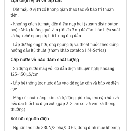
Lựa chọn vị trí và lắp đặt
- Đặt máy ở vị trí có không gian thao tác và bảo trì thuận
tiện.
- Khoảng cách từ máy đến điểm nạp hơi (steam distributor
hoặc AHU) không quá 2 m (tối đa 3 m) để đảm bảo hiệu suất
và hạn chế ngưng tụ hơi trong ống dẫn
- Lắp đường ống hơi, ống ngưng tụ và thoát nước theo đúng
hướng dẫn kỹ thuật (tham khảo catalog HM-Series)
Cấp nước và bảo đảm chất lượng
- Sử dụng nước máy với độ dẫn điện khuyến nghị khoảng
125–150 µS/cm
- Lắp hệ thống lọc nước đầu vào để ngăn cặn và bảo vệ điện
cực.
- Máy có chức năng bơm xả tự động giúp loại bỏ cặn bẩn và
kéo dài tuổi thọ điện cực (gấp 2–3 lần so với van xả thông
thường)
Kết nối nguồn điện
- Nguồn tạo hơi: 380 V/3 pha/50 Hz, dòng định mức khoảng