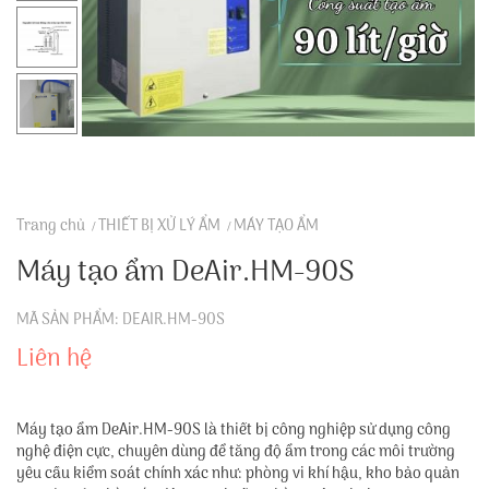
Trang chủ
THIẾT BỊ XỬ LÝ ẨM
MÁY TẠO ẨM
Máy tạo ẩm DeAir.HM-90S
MÃ SẢN PHẨM: DEAIR.HM-90S
Liên hệ
Máy tạo ẩm DeAir.HM‑90S là thiết bị công nghiệp sử dụng công
nghệ điện cực, chuyên dùng để tăng độ ẩm trong các môi trường
yêu cầu kiểm soát chính xác như: phòng vi khí hậu, kho bảo quản