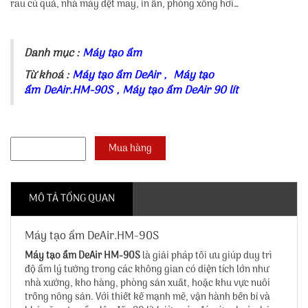
rau củ quả, nhà máy dệt may, in ấn, phòng xông hơi…
Danh mục :
Máy tạo ẩm
Từ khoá :
Máy tạo ẩm DeAir
,
Máy tạo
ẩm DeAir.HM-90S
,
Máy tạo ẩm DeAir 90 lít
MÔ TẢ TỔNG QUAN
Máy tạo ẩm DeAir.HM-90S
Máy tạo ẩm DeAir HM-90S
là giải pháp tối ưu giúp duy trì
độ ẩm lý tưởng trong các không gian có diện tích lớn như
nhà xưởng, kho hàng, phòng sản xuất, hoặc khu vực nuôi
trồng nông sản. Với thiết kế mạnh mẽ, vận hành bền bỉ và