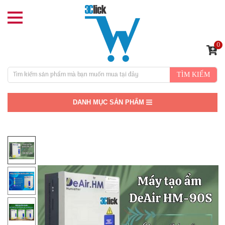
0
TÌM KIẾM
DANH MỤC SẢN PHẨM