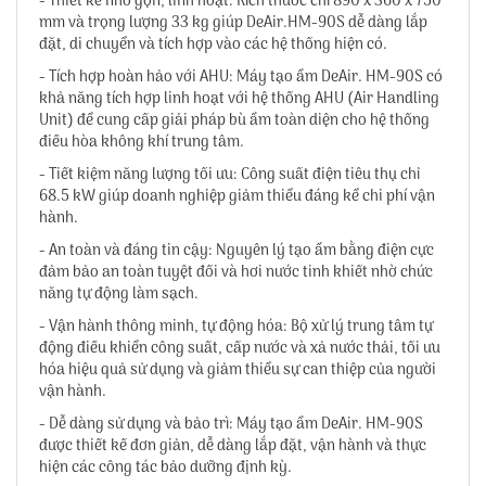
- Thiết kế nhỏ gọn, linh hoạt: Kích thước chỉ 890 x 360 x 750
mm và trọng lượng 33 kg giúp DeAir.HM-90S dễ dàng lắp
đặt, di chuyển và tích hợp vào các hệ thống hiện có.
- Tích hợp hoàn hảo với AHU: Máy tạo ẩm DeAir. HM-90S có
khả năng tích hợp linh hoạt với hệ thống AHU (Air Handling
Unit) để cung cấp giải pháp bù ẩm toàn diện cho hệ thống
điều hòa không khí trung tâm.
- Tiết kiệm năng lượng tối ưu: Công suất điện tiêu thụ chỉ
68.5 kW giúp doanh nghiệp giảm thiểu đáng kể chi phí vận
hành.
- An toàn và đáng tin cậy: Nguyên lý tạo ẩm bằng điện cực
đảm bảo an toàn tuyệt đối và hơi nước tinh khiết nhờ chức
năng tự động làm sạch.
- Vận hành thông minh, tự động hóa: Bộ xử lý trung tâm tự
động điều khiển công suất, cấp nước và xả nước thải, tối ưu
hóa hiệu quả sử dụng và giảm thiểu sự can thiệp của người
vận hành.
- Dễ dàng sử dụng và bảo trì: Máy tạo ẩm DeAir. HM-90S
được thiết kế đơn giản, dễ dàng lắp đặt, vận hành và thực
hiện các công tác bảo dưỡng định kỳ.