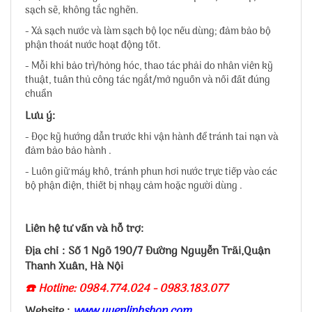
sạch sẽ, không tắc nghẽn.
- Xả sạch nước và làm sạch bộ lọc nếu dùng; đảm bảo bộ
phận thoát nước hoạt động tốt.
- Mỗi khi bảo trì/hỏng hóc, thao tác phải do nhân viên kỹ
thuật, tuân thủ công tác ngắt/mở nguồn và nối đất đúng
chuẩn
Lưu ý:
- Đọc kỹ hướng dẫn trước khi vận hành để tránh tai nạn và
đảm bảo bảo hành .
- Luôn giữ máy khô, tránh phun hơi nước trực tiếp vào các
bộ phận điện, thiết bị nhạy cảm hoặc người dùng .
Liên hệ tư vấn và hỗ trợ:
Địa chỉ : Số 1 Ngõ 190/7 Đường Nguyễn Trãi,Quận
Thanh Xuân, Hà Nội
☎️ Hotline: 0984.774.024 - 0983.183.077
Website :
www.uyenlinhshop.com