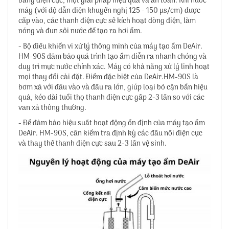
bằng điện cực, một giải pháp hiệu quả và an toàn. Khi nước
máy (với độ dẫn điện khuyến nghị 125 - 150 µs/cm) được
cấp vào, các thanh điện cực sẽ kích hoạt dòng điện, làm
nóng và đun sôi nước để tạo ra hơi ẩm.
- Bộ điều khiển vi xử lý thông minh của máy tạo ẩm DeAir.
HM-90S đảm bảo quá trình tạo ẩm diễn ra nhanh chóng và
duy trì mực nước chính xác. Máy có khả năng xử lý linh hoạt
mọi thay đổi cài đặt. Điểm đặc biệt của DeAir.HM-90S là
bơm xả với đầu vào và đầu ra lớn, giúp loại bỏ cặn bẩn hiệu
quả, kéo dài tuổi thọ thanh điện cực gấp 2-3 lần so với các
van xả thông thường.
- Để đảm bảo hiệu suất hoạt động ổn định của máy tạo ẩm
DeAir. HM-90S, cần kiểm tra định kỳ các đầu nối điện cực
và thay thế thanh điện cực sau 2-3 lần vệ sinh.