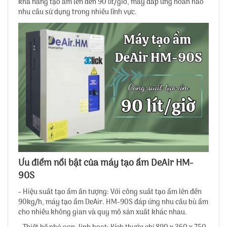
khả năng tạo ẩm lên đến 90 lít/giờ, máy đáp ứng hoàn hảo
nhu cầu sử dụng trong nhiều lĩnh vực.
Ưu điểm nổi bật của máy tạo ẩm DeAir HM-
90S
- Hiệu suất tạo ẩm ấn tượng: Với công suất tạo ẩm lên đến
90kg/h, máy tạo ẩm DeAir. HM-90S đáp ứng nhu cầu bù ẩm
cho nhiều không gian và quy mô sản xuất khác nhau.