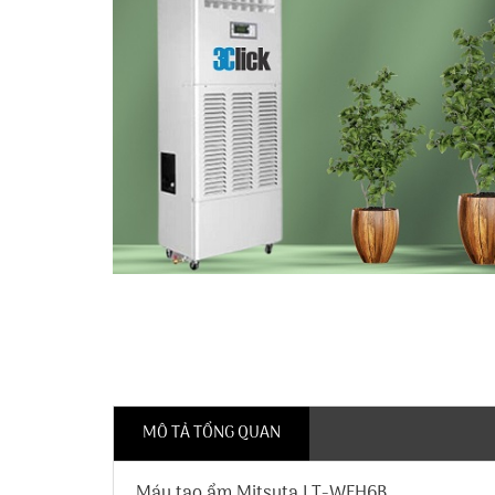
MÔ TẢ TỔNG QUAN
Máy tạo ẩm Mitsuta LT-WFH6B