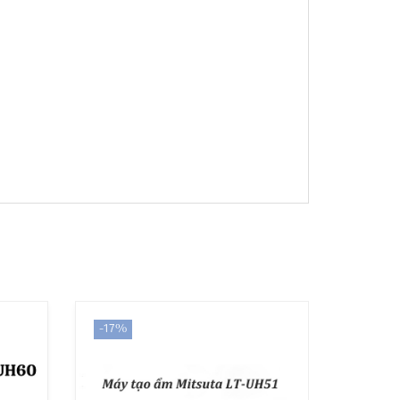
-17%
-19%