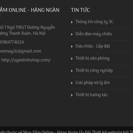
ẮM ONLINE - HÀNG NGÀN
TIN TỨC
I
Thông tin công ty 3C
 Số 1 Ngõ 190/7 Đường Nguyễn
ường Thanh Xuân, Hà Nội
Diễn đàn máy chiếu
: 0984774024
Sửa chữa - Lắp đặt
dienmay3c@gmail.com
Thiết bị văn phòng
: http://uyenlinhshop.com/
Thiết bị công nghiệp
Giải pháp xử lý ẩm
Thiết bị tương tác
ền thuộc về Mua Sắm Online - Hàng Ngàn Ưu Đãi Thiết kế website bởi
T