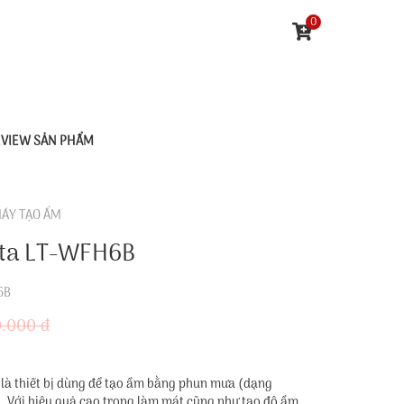
0
EVIEW SẢN PHẨM
ÁY TẠO ẨM
uta LT-WFH6B
6B
.000 đ
à thiết bị dùng để tạo ẩm bằng phun mưa (dạng
. Với hiệu quả cao trong làm mát cũng như tạo độ ẩm