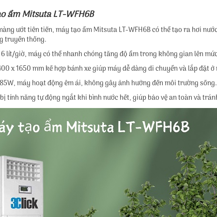
ạo ẩm Mitsuta LT-WFH6B
àng ướt tiên tiến, máy tạo ẩm Mitsuta LT-WFH6B có thể tạo ra hơi nước
g truyền thống.
 6 lít/giờ, máy có thể nhanh chóng tăng độ ẩm trong không gian lên mức 
x 400 x 1650 mm kế hợp bánh xe giúp máy dễ dàng di chuyển và lắp đặt ở 
n 185W, máy hoạt động êm ái, không gây ảnh hưởng đến môi trường sống.
ị tính năng tự động ngắt khi bình nước hết, giúp bảo vệ an toàn và trán