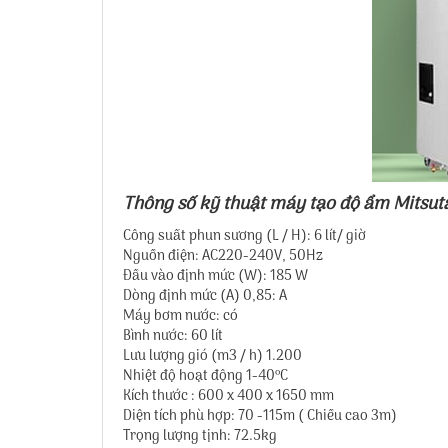
Thông số kỹ thuật máy tạo độ ẩm Mitsu
Công suất phun sương (L / H): 6 lít/ giờ
Nguồn điện: AC220-240V, 50Hz
Đầu vào định mức (W): 185 W
Dòng định mức (A) 0,85: A
Máy bơm nước: có
Bình nước: 60 lít
Lưu lượng gió (m3 / h) 1.200
Nhiệt độ hoạt động 1-40ºC
Kích thước : 600 x 400 x 1650 mm
Diện tích phù hợp: 70 -115m ( Chiều cao 3m)
Trọng lượng tịnh: 72.5kg