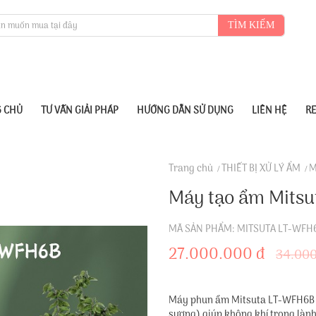
TÌM KIẾM
 CHỦ
TƯ VẤN GIẢI PHÁP
HƯỚNG DẪN SỬ DỤNG
LIÊN HỆ
R
Trang chủ
THIẾT BỊ XỬ LÝ ẨM
M
Máy tạo ẩm Mits
MÃ SẢN PHẨM: MITSUTA LT-WFH
27.000.000 đ
34.000
Máy phun ẩm Mitsuta LT-WFH6B l
sương) giúp không khí trong lành