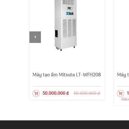
5S
Máy tạo ẩm Mitsuta LT-WFH20B
Máy t
50.000.000 đ
60.000.000 đ
1
110