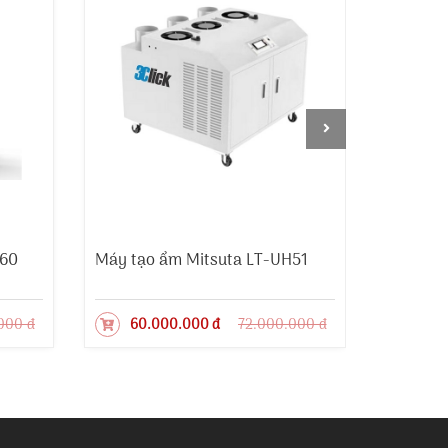
H60
Máy tạo ẩm Mitsuta LT-UH51
Máy tạo
000 đ
60.000.000 đ
72.000.000 đ
49.