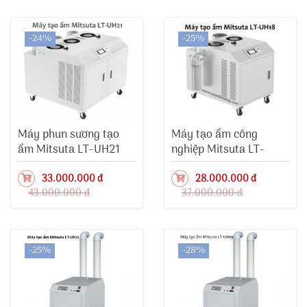
-24%
-25%
Máy phun sương tạo
Máy tạo ẩm công
ẩm Mitsuta LT-UH21
nghiệp Mitsuta LT-
UH18
33.000.000 đ
28.000.000 đ
43.000.000 đ
37.000.000 đ
-25%
-28%