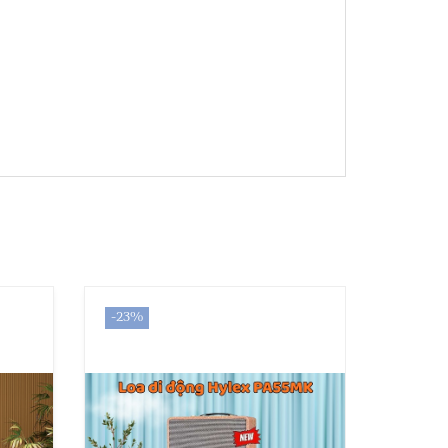
-23%
-15%