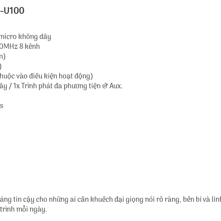
p-U100
à micro không dây
00MHz 8 kênh
n)
)
 thuộc vào điều kiện hoạt động)
ây / 1x Trình phát đa phương tiện & Aux.
ms
g tin cậy cho những ai cần khuếch đại giọng nói rõ ràng, bền bỉ và li
 trình mỗi ngày.