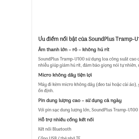
Ưu điểm nổi bật của SoundPlus Tramp-
Âm thanh lớn – rõ – không hú rít
SoundPlus Tramp-U100 sử dụng loa công suất cao cho
nhiễu giúp giảm hú rít, đảm bảo giọng nói tự nhiên, 
Micro không dây tiện lợi
Máy đi kèm micro không dây (đeo tai hoặc cài áo), 
ổn định.
Pin dung lượng cao – sử dụng cả ngày
Với pin sạc dung lượng lớn, SoundPlus Tramp-U100 c
Hỗ trợ nhiều cổng kết nối
Kết nối Bluetooth
Cổng USB / thẻ nhớ TF