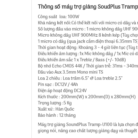
Thông số máy trợ giảng SoudPlus Tram
Công suất loa: 100W
Khả năng kết nối:Có thể kết nối với micro có dây v
Số lượng đầu vào micro : 1 micro không dây UHF 9
Micro không dây UHF 900MHz 8 kênh kép (Tùy chọ
1 micro có dây (qua jack cắm điện thoại 6.35mm TS
Thời gian hoạt động: Khoảng 3 ~ 4 giờ liên tục (Tùy
Điều khiển âm lượng :1x Mic không dây / 1x Mic có d
Điều khiển âm sắc 1 x Treble / Bass (+/- 10dB)
Bộ nhớ Echo CMOS 44K / Thời gian trễ: 31ms ~ 340
Đầu vào Aux 3.5mm Mono mini TS
Loa 2 chiều : Loa trầm 6.5” & Loa treble 2.5”
Pin sạc : DC12V / 4Ah
Điện áp hoạt động DC24V
Kích thước : 200mm(W) x 200mm(D) x 280mm(H)
Trọng lượng :5 Kg
Xuất xứ : Hàn Quốc
Bảo hành : 12 tháng
Máy trợ giảng SoundPlus Tramp-U100 là lựa chọn đán
giọng nói, nâng cao chất lượng giảng dạy và thuyết