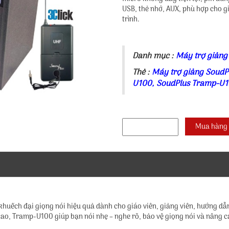
USB, thẻ nhớ, AUX, phù hợp cho gi
trình.
Danh mục :
Máy trợ giảng
Thẻ :
Máy trợ giảng Soud
U100
,
SoudPlus Tramp-U
khuếch đại giọng nói hiệu quả dành cho giáo viên, giảng viên, hướng dẫn 
cao, Tramp-U100 giúp bạn nói nhẹ – nghe rõ, bảo vệ giọng nói và nâng c