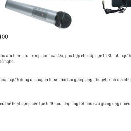
U100
 âm thanh to, trong, lan tỏa đều, phù hợp cho lớp học từ 30–50 người
dễ nghe.
giúp người dùng di chuyển thoải mái khi giảng dạy, thuyết trình mà kh
ó thể hoạt động liên tục 6–10 giờ, đáp ứng tốt nhu cầu giảng dạy nhiều