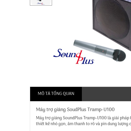
MÔ TẢ TỔNG QUAN
Máy trợ giảng SoudPlus Tramp-U100
Máy trợ giảng SoundPlus Tramp-U100
là giải pháp 
thiết kế nhỏ gọn, âm thanh to rõ và pin dung lượng 