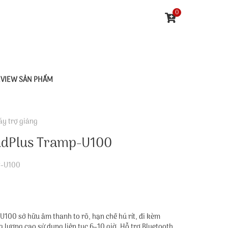
0
EVIEW SẢN PHẨM
y trợ giảng
udPlus Tramp-U100
P-U100
100 sở hữu âm thanh to rõ, hạn chế hú rít, đi kèm
g lượng cao sử dụng liên tục 6–10 giờ. Hỗ trợ Bluetooth,