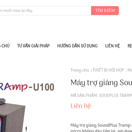
TÌM KIẾM
 CHỦ
TƯ VẤN GIẢI PHÁP
HƯỚNG DẪN SỬ DỤNG
LIÊN HỆ
R
Trang chủ
THIẾT BỊ HỘI HỌP
Má
Máy trợ giảng So
MÃ SẢN PHẨM: SOUDPLUS TRAM
Liên hệ
Máy trợ giảng SoundPlus Tramp-U
micro không dây tiện lợi, pin dun