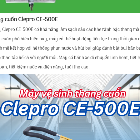
ng cuốn Clepro CE-500E
o, Clepro CE-500E có khả năng làm sạch sâu các khe rãnh bậc thang mà
g cuốn phổ biến hiện nay, máy có thể hoạt động liên tục trong thời gia
 mẽ kết hợp với hệ thống phun nước và hút bụi giúp đánh bật bụi bẩn 
 thao tác kể cả với người mới. Máy có bánh xe di chuyển linh hoạt, tiết 
toàn, tiết kiệm nước và điện năng, tuổi thọ cao.