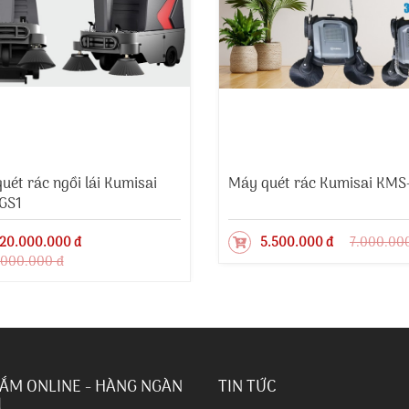
uét rác ngồi lái Kumisai
Máy quét rác Kumisai KMS
GS1
20.000.000 đ
5.500.000 đ
7.000.00
.000.000 đ
ẮM ONLINE - HÀNG NGÀN
TIN TỨC
I