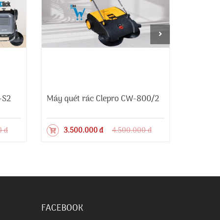
-S2
Máy quét rác Clepro CW-800/2
Máy qué
0 đ
3.500.000 đ
4.500.000 đ
7.5
FACEBOOK