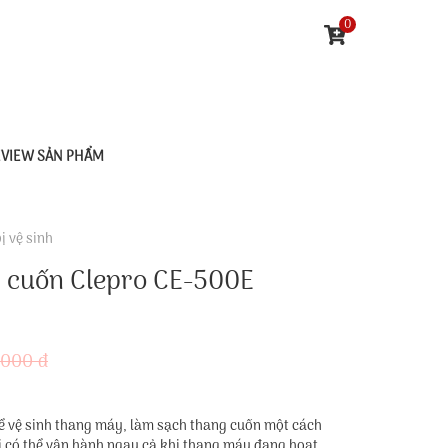
0
EVIEW SẢN PHẨM
bị vệ sinh
g cuốn Clepro CE-500E
.000 đ
ể vệ sinh thang máy, làm sạch thang cuốn một cách
ị có thể vận hành ngay cả khi thang máy đang hoạt