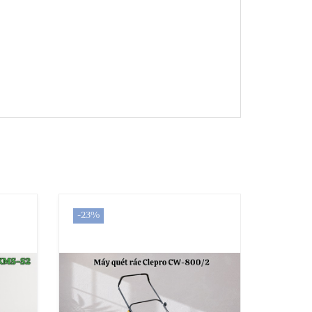
-23%
-22%