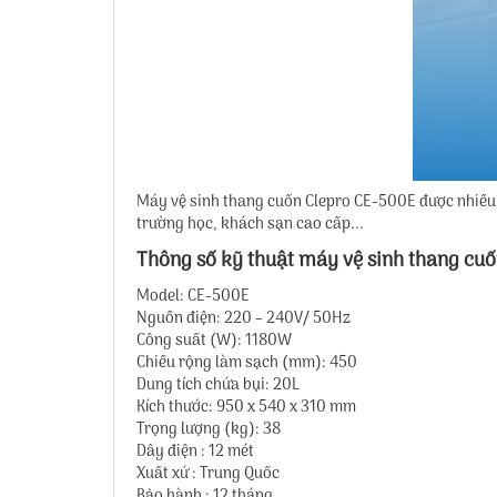
Máy vệ sinh thang cuốn Clepro CE-500E được nhiều 
trường học, khách sạn cao cấp...
Thông số kỹ thuật máy vệ sinh thang cu
Model: CE-500E
Nguồn điện: 220 – 240V/ 50Hz
Công suất (W): 1180W
Chiều rộng làm sạch (mm): 450
Dung tích chứa bụi: 20L
Kích thước: 950 x 540 x 310 mm
Trọng lượng (kg): 38
Dây điện : 12 mét
Xuất xứ : Trung Quốc
Bảo hành : 12 tháng