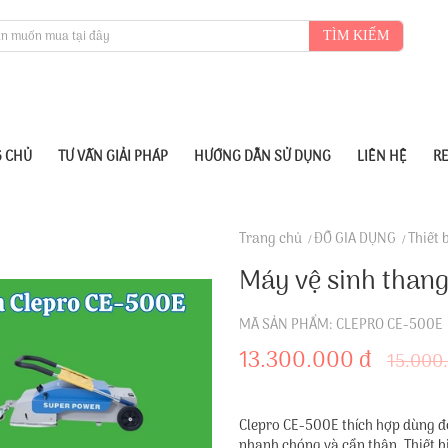
TÌM KIẾM
 CHỦ
TƯ VẤN GIẢI PHÁP
HƯỚNG DẪN SỬ DỤNG
LIÊN HỆ
R
Trang chủ
ĐỒ GIA DỤNG
Thiết 
Máy vệ sinh than
MÃ SẢN PHẨM: CLEPRO CE-500E
13.300.000 đ
15.000
Clepro CE-500E thích hợp dùng đ
nhanh chóng và cẩn thận. Thiết b