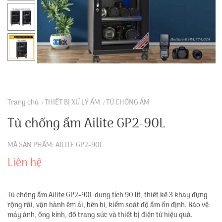
Trang chủ
THIẾT BỊ XỬ LÝ ẨM
TỦ CHỐNG ẨM
Tủ chống ẩm Ailite GP2-90L
MÃ SẢN PHẨM: AILITE GP2-90L
Liên hệ
Tủ chống ẩm Ailite GP2-90L dung tích 90 lít, thiết kế 3 khay đựng
rộng rãi, vận hành êm ái, bền bỉ, kiểm soát độ ẩm ổn định. Bảo vệ
máy ảnh, ống kính, đồ trang sức và thiết bị điện tử hiệu quả.