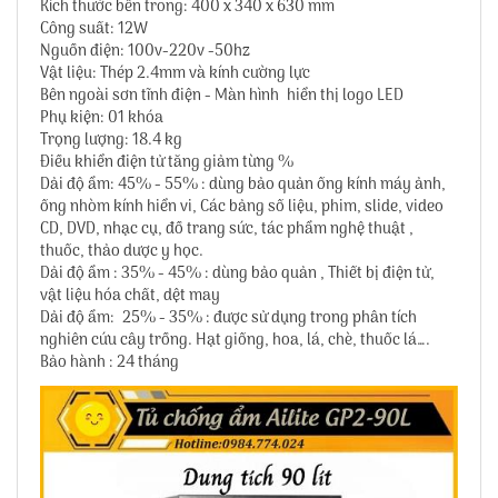
Kích thước bên trong: 400 x 340 x 630 mm
Công suất: 12W
Nguồn điện: 100v-220v -50hz
Vật liệu: Thép 2.4mm và kính cường lực
Bên ngoài sơn tĩnh điện - Màn hình hiển thị logo LED
Phụ kiện: 01 khóa
Trọng lượng: 18.4 kg
Điều khiển điện tử tăng giảm từng %
Dải độ ẩm: 45% - 55% : dùng bảo quản ống kính máy ảnh,
ống nhòm kính hiển vi, Các bảng số liệu, phim, slide, video
CD, DVD, nhạc cụ, đồ trang sức, tác phẩm nghệ thuật ,
thuốc, thảo dược y học.
Dải độ ẩm : 35% - 45% : dùng bảo quản , Thiết bị điện tử,
vật liệu hóa chất, dệt may
Dải độ ẩm: 25% - 35% : được sử dụng trong phân tích
nghiên cứu cây trồng. Hạt giống, hoa, lá, chè, thuốc lá….
Bảo hành : 24 tháng