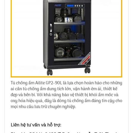
Tủ chống ẩm Ailite GP2-90L là lựa chọn hoàn hảo cho những
ai cần tủ chống ẩm dung tích lớn, vận hành êm ái, thiết kế
đẹp và bền bỉ. Với khả năng bảo vệ thiết bị khỏi ẩm mốc và
oxy hóa hiệu quả, đây là dòng tủ chống ẩm đáng tin cậy cho
mọi nhu cầu lưu trữ chuyên nghiệp.
Liên hệ tư vấn và hỗ trợ: