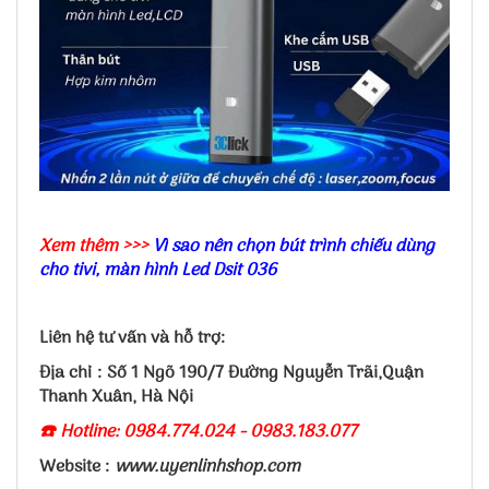
Xem thêm >>>
Vì sao nên chọn bút trình chiếu dùng
cho tivi, màn hình Led Dsit 036
Liên hệ tư vấn và hỗ trợ:
Địa chỉ : Số 1 Ngõ 190/7 Đường Nguyễn Trãi,Quận
Thanh Xuân, Hà Nội
☎️ Hotline: 0984.774.024 - 0983.183.077
Website :
www.uyenlinhshop.com