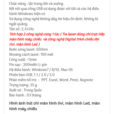
Chức năng : lật trang lên và xuống
Kết nối qua cổng USB sử dụng được với tất cả các hệ điều
hành Windows hiện có
Sử dụng công nghệ không dây tín hiệu ổn định, không bị
ngắt quãng
Tần số: 2,4 GHz
Tích hợp 2 công nghệ cùng 1 lúc ( Tia laser dùng chỉ trực tiếp
màn hình máy chiếu và công nghệ Digital trình chiếu lên
tivi, màn hình Led )
Bước sóng laser: 650nm
Khoảng cách laser: 100 mét
Công suất: <5mw
Pin sạc : 200mAh Li-pin
Hệ điều hành: Windows7 / 8/10, Mac OS
Phiên bản USB: 1.1 / 2.0 / 3.0
Phần mềm hỗ trợ ： PPT, Excel, Word, Prezi, Keynote
Trọng lượng :35 g
Xuất xứ : Trung Quốc
Bảo hành : 03 tháng
Hình ảnh bút chỉ màn hình tivi, màn hình Led, màn
hình máy chiếu