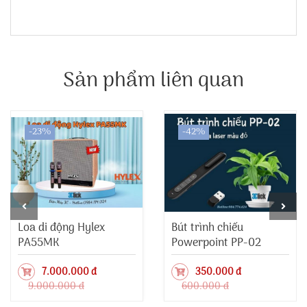
Sản phẩm liên quan
-23%
-42%
Loa di động Hylex
Bút trình chiếu
PA55MK
Powerpoint PP-02
7.000.000 đ
350.000 đ
9.000.000 đ
600.000 đ