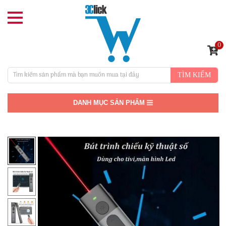
0
TÌM KIẾM
DANH MỤC SẢN PHẨM