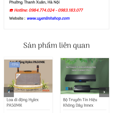
Phường Thanh Xuân, Hà Nội
☎️ Hotline: 0984.774.024 - 0983.183.077
Website :
www.uyenlinhshop.com
Sản phẩm liên quan
-15%
Loa di động Hylex
Bộ Truyền Tín Hiệu
PA50MK
Không Dây Innex
Connect Pro+