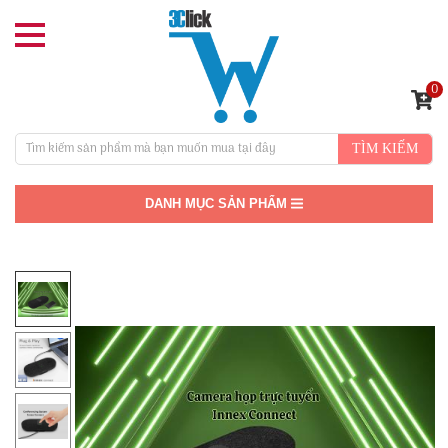
0
TÌM KIẾM
DANH MỤC SẢN PHẨM