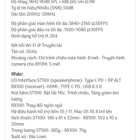
Độ nhạy:1kHz 90dB SPL ±3dB @0.5m @3W
Tỷ lệ tín hiệu/Nhiễu (SNR):50dB
Dải tần:200Hz~20kHz
Độ phân giải màn hình tối đa:3840×2160 @30FPS
Độ phân giải đầu ra tối đa :1920×1080 @30FPS
Định dạng hỗ trợ:H.264
Kết nối Wi-Fi & Truyền tải
Tần số :5GHz
Khoảng cách :Chỉ trình chiếu màn hình: 8 mét- Truyền hình
camera cho BYOM: 5 mét
Khác:
I/O Interface:ST100 (speakerphone): Type C PD + DP ALT
RX100 (receiver): HDMI ; TYPE C PD ; USB A 3.0
Nút bấm:ST100: Bật tắt Mic, Trình chiếu, Tăng giảm âm
lượng
RX100: Thay đổi ngôn ngữ
Hệ điều hành hỗ trợ:Win 10 / 11; Mac OS 10.8 trở lên
Kích thước:ST100: 180 x 81 x 32mm - RX100: 102 x 45 x
20mm
Trọng lượng:ST100: 385g - RX100: 70g
Xuất xứ : Đài Loan