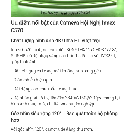
Ưu điểm nổi bật của Camera Hội Nghị Innex
C570
Chất lượng hình ảnh 4K Ultra HD vượt trội
Innex C570 sử dụng cảm biến SONY IMX415 CMOS 1/2.8”,
8.46MP, có độ nhạy sáng cao hơn 1.5 lần so với IMX274,
giúp hình ảnh:
- Rõ nét ngay cả trong môi trường ánh sáng yếu
- Giảm nhiễu hiệu quả
- Dải động cao, màu sắc trung thực
- Độ phân giải hỗ trợ lên đến 3840×2160@30fps, mang lại
hình ảnh mượt mà, chi tiết và chuyên nghiệp.
Góc nhìn siêu rộng 120° – Bao quát toàn bộ phòng
họp
Với góc nhìn 120°, camera dễ dàng thu trọn: