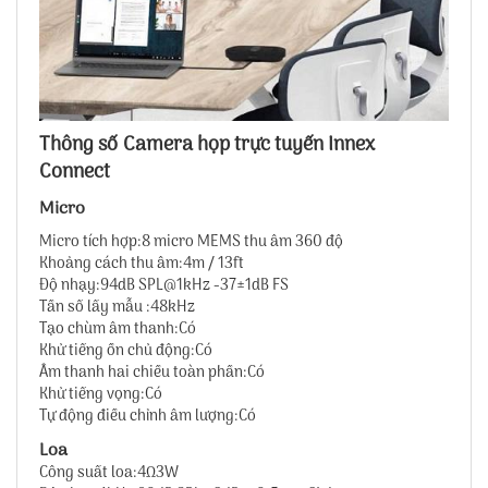
Thông số Camera họp trực tuyến Innex
Connect
Micro
Micro tích hợp:8 micro MEMS thu âm 360 độ
Khoảng cách thu âm:4m / 13ft
Độ nhạy:94dB SPL@1kHz -37±1dB FS
Tần số lấy mẫu :48kHz
Tạo chùm âm thanh:Có
Khử tiếng ồn chủ động:Có
Âm thanh hai chiều toàn phần:Có
Khử tiếng vọng:Có
Tự động điều chỉnh âm lượng:Có
Loa
Công suất loa:4Ω3W