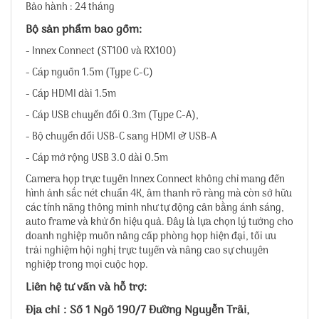
Bảo hành : 24 tháng
Bộ sản phẩm bao gồm:
- Innex Connect (ST100 và RX100)
- Cáp nguồn 1.5m (Type C-C)
- Cáp HDMI dài 1.5m
- Cáp USB chuyển đổi 0.3m (Type C-A),
- Bộ chuyển đổi USB-C sang HDMI & USB-A
- Cáp mở rộng USB 3.0 dài 0.5m
Camera họp trực tuyến Innex Connect không chỉ mang đến
hình ảnh sắc nét chuẩn 4K, âm thanh rõ ràng mà còn sở hữu
các tính năng thông minh như tự động cân bằng ánh sáng,
auto frame và khử ồn hiệu quả. Đây là lựa chọn lý tưởng cho
doanh nghiệp muốn nâng cấp phòng họp hiện đại, tối ưu
trải nghiệm hội nghị trực tuyến và nâng cao sự chuyên
nghiệp trong mọi cuộc họp.
Liên hệ tư vấn và hỗ trợ:
Địa chỉ : Số 1 Ngõ 190/7 Đường Nguyễn Trãi,