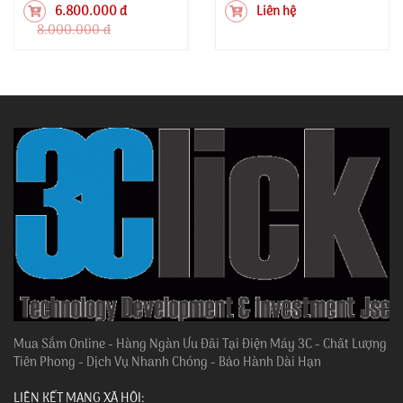
6.800.000 đ
Liên hệ
8.000.000 đ
Mua Sắm Online - Hàng Ngàn Ưu Đãi Tại Điện Máy 3C - Chất Lượng
Tiên Phong - Dịch Vụ Nhanh Chóng - Bảo Hành Dài Hạn
LIÊN KẾT MẠNG XÃ HỘI: