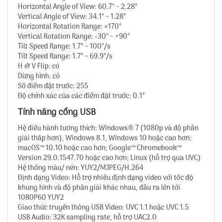
Horizontal Angle of View: 60.7° ~ 2.28°
Vertical Angle of View: 34.1° ~ 1.28°
Horizontal Rotation Range: ±170°
Vertical Rotation Range: -30° ~ +90°
Tilt Speed Range: 1.7° ~ 100°/s
Tilt Speed Range: 1.7° ~ 69.9°/s
H & V Flip: có
Dừng hình: có
Số điểm đặt trước: 255
Độ chính xác của các điểm đặt trước: 0.1°
Tính năng cổng USB
Hệ điều hành tương thích: Windows® 7 (1080p và độ phân
giải thấp hơn), Windows 8.1, Windows 10 hoặc cao hơn;
macOS™ 10.10 hoặc cao hơn; Google™ Chromebook™
Version 29.0.1547.70 hoặc cao hơn; Linux (hỗ trợ qua UVC)
Hệ thống màu/ nén: YUY2/MJPEG/H.264
Định dạng Video: Hỗ trợ nhiều định dạng video với tốc độ
khung hình và độ phân giải khác nhau, đầu ra lên tới
1080P60 YUY2
Giao thức truyền thông USB Video: UVC 1.1 hoặc UVC 1.5
USB Audio: 32K sampling rate, hỗ trợ UAC2.0