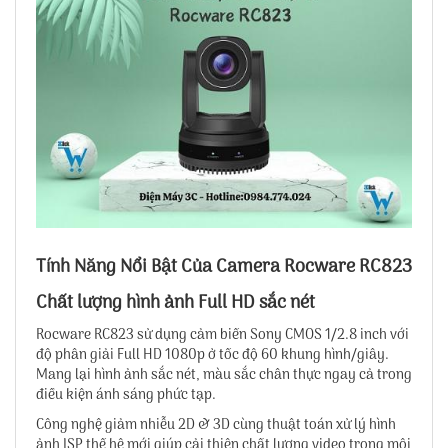
Tính Năng Nổi Bật Của Camera Rocware RC823
Chất lượng hình ảnh Full HD sắc nét
Rocware RC823 sử dụng cảm biến Sony CMOS 1/2.8 inch với
độ phân giải Full HD 1080p ở tốc độ 60 khung hình/giây.
Mang lại hình ảnh sắc nét, màu sắc chân thực ngay cả trong
điều kiện ánh sáng phức tạp.
Công nghệ giảm nhiễu 2D & 3D cùng thuật toán xử lý hình
ảnh ISP thế hệ mới giúp cải thiện chất lượng video trong môi