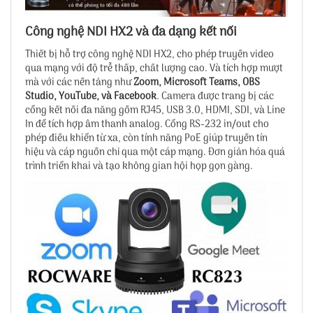
Công nghệ NDI HX2 và đa dạng kết nối
Thiết bị hỗ trợ công nghệ NDI HX2, cho phép truyền video
qua mạng với độ trễ thấp, chất lượng cao. Và tích hợp mượt
mà với các nền tảng như
Zoom, Microsoft Teams, OBS
Studio, YouTube, và Facebook
. Camera được trang bị các
cổng kết nối đa năng gồm RJ45, USB 3.0, HDMI, SDI, và Line
In để tích hợp âm thanh analog. Cổng RS-232 in/out cho
phép điều khiển từ xa, còn tính năng PoE giúp truyền tín
hiệu và cáp nguồn chỉ qua một cáp mạng. Đơn giản hóa quá
trình triển khai và tạo không gian hội họp gọn gàng.