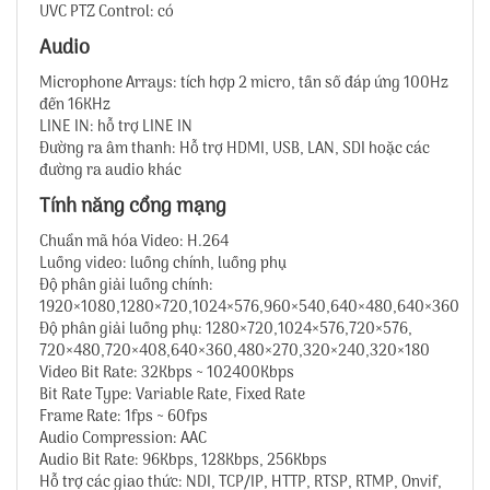
UVC PTZ Control: có
Audio
Microphone Arrays: tích hợp 2 micro, tần số đáp ứng 100Hz
đến 16KHz
LINE IN: hỗ trợ LINE IN
Đường ra âm thanh: Hỗ trợ HDMI, USB, LAN, SDI hoặc các
đường ra audio khác
Tính năng cổng mạng
Chuẩn mã hóa Video: H.264
Luồng video: luồng chính, luồng phụ
Độ phân giải luồng chính:
1920×1080,1280×720,1024×576,960×540,640×480,640×360
Độ phân giải luồng phụ: 1280×720,1024×576,720×576,
720×480,720×408,640×360,480×270,320×240,320×180
Video Bit Rate: 32Kbps ~ 102400Kbps
Bit Rate Type: Variable Rate, Fixed Rate
Frame Rate: 1fps ~ 60fps
Audio Compression: AAC
Audio Bit Rate: 96Kbps, 128Kbps, 256Kbps
Hỗ trợ các giao thức: NDI, TCP/IP, HTTP, RTSP, RTMP, Onvif,