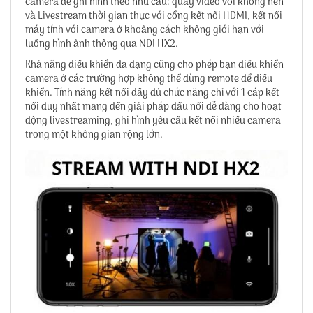
camera để ghi hình theo nhu cầu: quay video với không nén
và Livestream thời gian thực với cổng kết nối HDMI, kết nối
máy tính với camera ở khoảng cách không giới hạn với
luồng hình ảnh thông qua NDI HX2.
Khả năng điều khiển đa dạng cũng cho phép bạn điều khiển
camera ở các trường hợp không thể dùng remote để điều
khiển. Tính năng kết nối đầy đủ chức năng chỉ với 1 cáp kết
nối duy nhất mang đến giải pháp đấu nối dễ dàng cho hoạt
động livestreaming, ghi hình yêu cầu kết nối nhiều camera
trong một không gian rộng lớn.