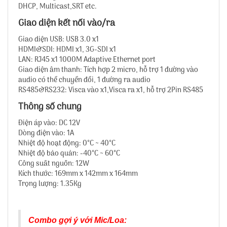
DHCP, Multicast,SRT etc.
Giao diện kết nối vào/ra
Giao diện USB: USB 3.0 x1
HDMI&SDI: HDMI x1, 3G-SDI x1
LAN: RJ45 x1 1000M Adaptive Ethernet port
Giao diện âm thanh: Tích hợp 2 micro, hỗ trợ 1 đường vào
audio có thể chuyển đổi, 1 đường ra audio
RS485&RS232: Visca vào x1,Visca ra x1, hỗ trợ 2Pin RS485
Thông số chung
Điện áp vào: DC 12V
Dòng điện vào: 1A
Nhiệt độ hoạt động: 0°C ~ 40°C
Nhiệt độ bảo quản: -40°C ~ 60°C
Công suất nguồn: 12W
Kích thước: 169mm x 142mm x 164mm
Trọng lượng: 1.35Kg
Combo gợi ý với Mic/Loa: