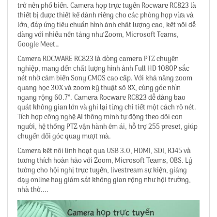
trở nên phổ biến. Camera họp trực tuyến Rocware RC823 là
thiết bị được thiết kế dành riêng cho các phòng họp vừa và
lớn, đáp ứng tiêu chuẩn hình ảnh chất lượng cao, kết nối dễ
dàng với nhiều nền tảng như Zoom, Microsoft Teams,
Google Meet…
Camera ROCWARE RC823 là dòng camera PTZ chuyên
nghiệp, mang đến chất lượng hình ảnh Full HD 1080P sắc
nét nhờ cảm biến Sony CMOS cao cấp. Với khả năng zoom
quang học 30X và zoom kỹ thuật số 8X, cùng góc nhìn
ngang rộng 60.7°. Camera Rocware RC823 dễ dàng bao
quát không gian lớn và ghi lại từng chi tiết một cách rõ nét.
Tích hợp công nghệ AI thông minh tự động theo dõi con
người, hệ thống PTZ vận hành êm ái, hỗ trợ 255 preset, giúp
chuyển đổi góc quay mượt mà.
Camera kết nối linh hoạt qua USB 3.0, HDMI, SDI, RJ45 và
tương thích hoàn hảo với Zoom, Microsoft Teams, OBS. Lý
tưởng cho hội nghị trực tuyến, livestream sự kiện, giảng
dạy online hay giám sát không gian rộng như hội trường,
nhà thờ....