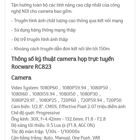
Tận hưởng toàn bộ các tính năng cao cấp nhất của công
nghệ NDI cho camera bao gồm:
- Truyền hình ảnh chất lượng cao thông qua kết nối mạng
- Sử dụng băng thông mạng thấp
- Độ trễ truyền hình ảnh thấp
- Khoảng cách truyền dẫn đơn kết nối lên tới 150m
Thông số kỹ thuật camera họp trực tuyến
Rocware RC823
Camera
Video System: 1080P60，1080P59.94，1080P50，
1080I60，1080I59.94，1080I50，1080P30，
1080P29.97，1080P25，720P60，720P59.94，720P50
Cảm biến: 1/2.8”, CMOS, Effective Pixel 2.07 triệu điểm ảnh
Chế độ quét: Progressive
Ống kính: 30X, f=4.42mm ~ 132.6mm, F1.8 ~ F2.8
Độ sáng tối thiểu: 0.5 Lux @ (F1.8, AGC ON)
Tốc độ màn trập: 1/30s ~ 1/10000s
Cân bằng trắng: Auto, Manual, One Push, VAR