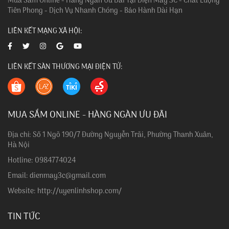
Mua Sắm Online - Hàng Ngàn Ưu Đãi Tại Điện Máy 3C - Chất Lượng
Tiên Phong - Dịch Vụ Nhanh Chóng - Bảo Hành Dài Hạn
LIÊN KẾT MẠNG XÃ HỘI:
LIÊN KẾT SÀN THƯƠNG MẠI ĐIỆN TỬ:
MUA SẮM ONLINE - HÀNG NGÀN ƯU ĐÃI
Địa chỉ: Số 1 Ngõ 190/7 Đường Nguyễn Trãi, Phường Thanh Xuân,
Hà Nội
Hotline: 0984774024
Email: dienmay3c@gmail.com
Website: http://uyenlinhshop.com/
TIN TỨC