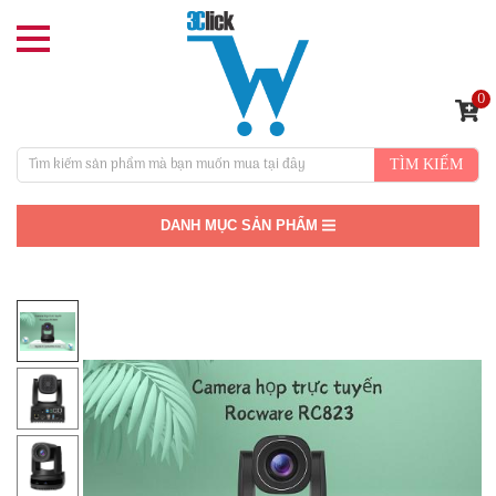
0
TÌM KIẾM
DANH MỤC SẢN PHẨM