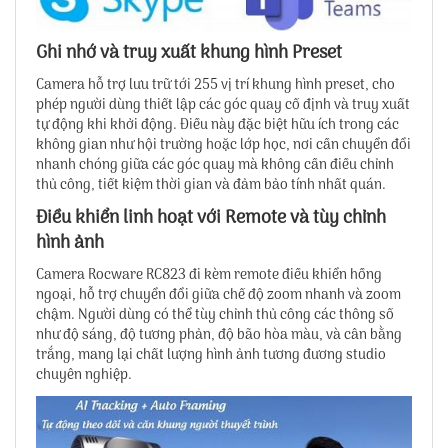
Ghi nhớ và truy xuất khung hình Preset
Camera hỗ trợ lưu trữ tới 255 vị trí khung hình preset, cho
phép người dùng thiết lập các góc quay cố định và truy xuất
tự động khi khởi động. Điều này đặc biệt hữu ích trong các
không gian như hội trường hoặc lớp học, nơi cần chuyển đổi
nhanh chóng giữa các góc quay mà không cần điều chỉnh
thủ công, tiết kiệm thời gian và đảm bảo tính nhất quán.
Điều khiển linh hoạt với Remote và tùy chỉnh
hình ảnh
Camera Rocware RC823 đi kèm remote điều khiển hồng
ngoại, hỗ trợ chuyển đổi giữa chế độ zoom nhanh và zoom
chậm. Người dùng có thể tùy chỉnh thủ công các thông số
như độ sáng, độ tương phản, độ bão hòa màu, và cân bằng
trắng, mang lại chất lượng hình ảnh tương đương studio
chuyên nghiệp.