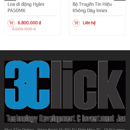
Loa di động Hylex
Bộ Truyền Tín Hiệu
PA50MK
Không Dây Innex
Connect Pro+
6.800.000 đ
Liên hệ
8.000.000 đ