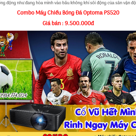
sống động như đang hòa mình vào bầu không khí sôi động của sân vận đ
Combo Máy Chiếu Bóng Đá Optoma PS520
Giá bán : 9.500.000đ