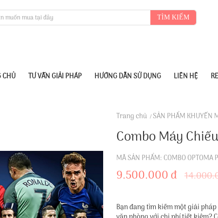
TÌM KIẾM
 CHỦ
TƯ VẤN GIẢI PHÁP
HƯỚNG DẪN SỬ DỤNG
LIÊN HỆ
R
Trang chủ
SẢN PHẨM KHUYẾN 
Combo Máy Chiếu
MÃ SẢN PHẨM: COMBO OPTOMA 
9.500.000 đ
14.000.
Bạn đang tìm kiếm một giải pháp
văn phòng với chi phí tiết kiệm