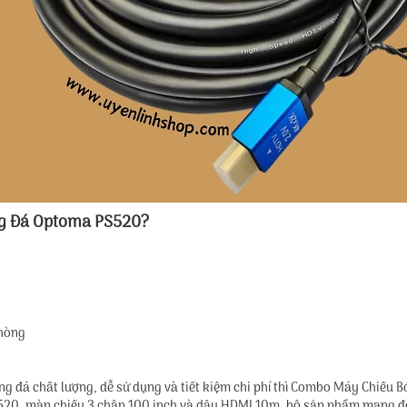
ng Đá Optoma PS520?
phòng
ng đá chất lượng, dễ sử dụng và tiết kiệm chi phí thì Combo Máy Chiếu
520, màn chiếu 3 chân 100 inch và dây HDMI 10m, bộ sản phẩm mang đế