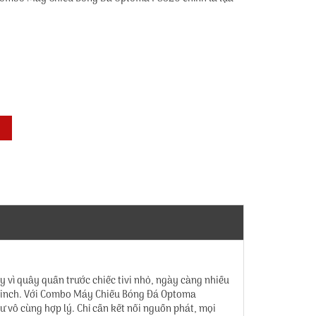
vì quây quần trước chiếc tivi nhỏ, ngày càng nhiều
ăm inch. Với Combo Máy Chiếu Bóng Đá Optoma
ư vô cùng hợp lý. Chỉ cần kết nối nguồn phát, mọi