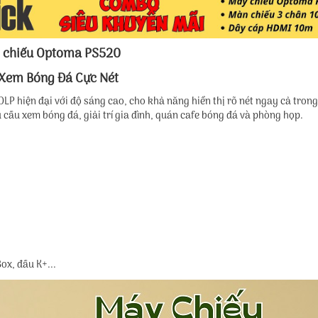
áy chiếu Optoma PS520
Xem Bóng Đá Cực Nét
P hiện đại với độ sáng cao, cho khả năng hiển thị rõ nét ngay cả trong
 cầu xem bóng đá, giải trí gia đình, quán cafe bóng đá và phòng họp.
ox, đầu K+...