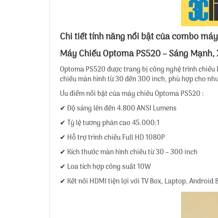
Chi tiết tính năng nổi bật của combo m
Máy Chiếu Optoma PS520 – Sáng Mạnh, 
Optoma PS520 được trang bị công nghệ trình chiếu DL
chiếu màn hình từ 30 đến 300 inch, phù hợp cho nhu
Ưu điểm nổi bật của máy chiếu Optoma PS520 :
✔ Độ sáng lên đến 4.800 ANSI Lumens
✔ Tỷ lệ tương phản cao 45.000:1
✔ Hỗ trợ trình chiếu Full HD 1080P
✔ Kích thước màn hình chiếu từ 30 – 300 inch
✔ Loa tích hợp công suất 10W
✔ Kết nối HDMI tiện lợi với TV Box, Laptop, Android B