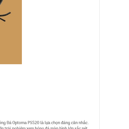
 Bóng Đá Optoma PS520 là lựa chọn đáng cân nhắc.
n trải nghiệm xem bóng đá màn hình lớn sắc nét,