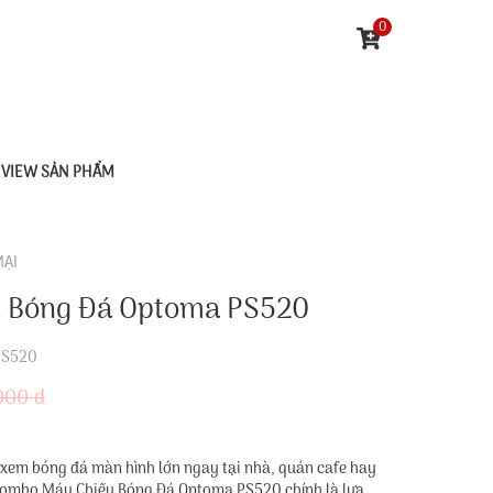
0
EVIEW SẢN PHẨM
MẠI
 Bóng Đá Optoma PS520
PS520
000 đ
 xem bóng đá màn hình lớn ngay tại nhà, quán cafe hay
? Combo Máy Chiếu Bóng Đá Optoma PS520 chính là lựa