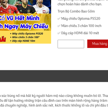
chọn hoàn hảo dành cho bạn.
Trọn Bộ Combo Bao Gồm
✅ Máy chiếu Optoma PS520
✅ Màn chiếu 3 chân 100 inch
✅ Dây cáp HDMI dài 10 mét
xúc bùng nổ mà bất kỳ người hâm mộ nào cũng không muốn bỏ lỡ. Thay 
iếu để tận hưởng những trận cầu đỉnh cao trên màn hình rộng hàng tr
 chuyên nghiệp, hình ảnh sắc nét, kích thước khổng lồ và chi phí đầu t