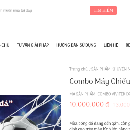
TÌM KIẾM
 CHỦ
TƯ VẤN GIẢI PHÁP
HƯỚNG DẪN SỬ DỤNG
LIÊN HỆ
R
Trang chủ
SẢN PHẨM KHUYẾN 
Combo Máy Chiếu 
MÃ SẢN PHẨM: COMBO VIVITEK D
10.000.000 đ
13.000
Mùa bóng đá đang đến gần, còn gì
đỉnh cao trên màn hình lớn hàng 