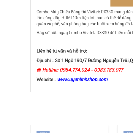
Combo Máy Chiếu Bóng Đá Vivitek DX330 mang đến nhữ
lớn cùng dây HDMI 10m tiện lợi, bạn có thể dễ dàng 
quán cà phê, văn phòng hay các buổi xem bóng đá t
Hãy sở hữu ngay Combo Vivitek DX330 để biến mỗi t
Liên hệ tư vấn và hỗ trợ:
Địa chỉ : Số 1 Ngõ 190/7 Đường Nguyễn Trãi,
☎️ Hotline: 0984.774.024 - 0983.183.077
Website :
www.uyenlinhshop.com