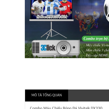
MÔ TẢ TỔNG QUAN
Combo Máy Chiếu Bóng Đá Vivitek DX330