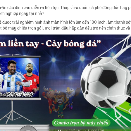
n cầu đỉnh cao diễn ra liên tục. Thay vì ra quán cà phê đông đúc hay ph
ên nghiệp ngay tại nhà?
 được trải nghiệm hình ảnh màn hình lớn lên đến 100 inch, âm thanh s
t bộ máy chiếu trọn gói, mọi trận đấu hấp dẫn đều trở nên chân thực và