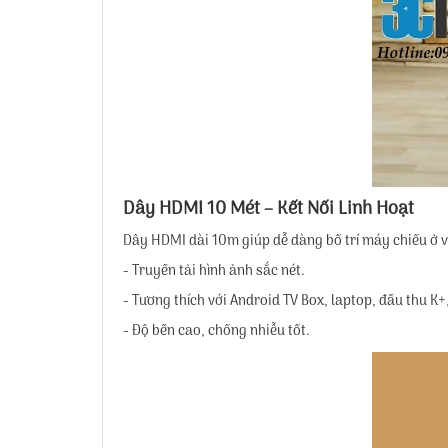
Dây HDMI 10 Mét – Kết Nối Linh Hoạt
Dây HDMI dài 10m giúp dễ dàng bố trí máy chiếu ở vị
- Truyền tải hình ảnh sắc nét.
- Tương thích với Android TV Box, laptop, đầu thu K+, 
- Độ bền cao, chống nhiễu tốt.