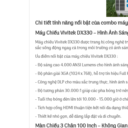
Chi tiết tính năng nổi bật của combo má
Máy Chiếu Vivitek DX330 – Hình Ảnh Sán
Máy chiếu Vivitek DX330 được trang bị công nghệ tr
sắc sống động ngay cả trong môi trường có ánh sán
Ưu điểm nổi bật của máy chiếu Vivitek DX330 :
- Độ sáng cao 4.000 ANSI Lumens cho hình ảnh sáng
- Độ phân giải XGA (1024 x 768), hỗ trợ tín hiệu Full
- Công nghệ DLP cho màu sắc trung thực, hình ảnh s
- Độ tương phản 30.000:1 giúp các pha bóng trở nê
- Tuổi thọ bóng đèn lên tới 10.000 - 15.000 giờ ở chế
- Tích hợp cổng HDMI thuận tiện kết nối đa dạng thiế
- Thiết kế nhỏ gọn, dễ dàng lắp đặt và di chuyển.
Màn Chiếu 3 Chân 100 Inch – Không Gian