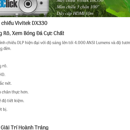
y chiếu Vivitek DX330
g Rõ, Xem Bóng Đá Cực Chất
ình chiếu DLP hiện đại với độ sáng lên tới 4.000 ANSI Lumens và độ tư
g đèn.
 rõ.
 HD.
ắc nét.
n chân thực hơn.
 độ tiết kiệm.
t bị.
 Giải Trí Hoành Tráng