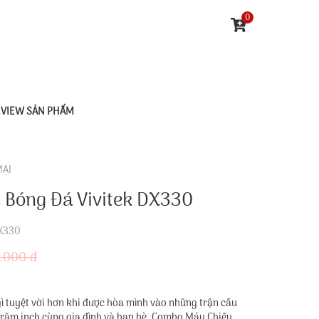
0
EVIEW SẢN PHẨM
MẠI
Bóng Đá Vivitek DX330
X330
.000 đ
 tuyệt vời hơn khi được hòa mình vào những trận cầu
trăm inch cùng gia đình và bạn bè. Combo Máy Chiếu