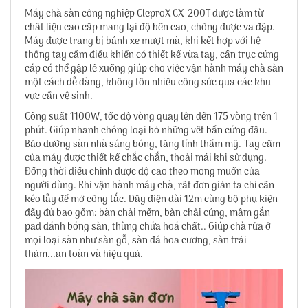
Máy chà sàn công nghiệp CleproX CX-200T được làm từ
chất liệu cao cấp mang lại độ bền cao, chống được va đập.
Máy được trang bị bánh xe mượt mà, khi kết hợp với hệ
thống tay cầm điều khiển có thiết kế vừa tay, cần trục cứng
cáp có thể gập lê xuống giúp cho việc vận hành máy chà sàn
một cách dễ dàng, không tốn nhiều công sức qua các khu
vực cần vệ sinh.
Công suất 1100W, tốc độ vòng quay lên đến 175 vòng trên 1
phút. Giúp nhanh chóng loại bỏ những vết bẩn cứng đầu.
Bảo dưỡng sàn nhà sáng bóng, tăng tính thẩm mỹ. Tay cầm
của máy được thiết kế chắc chắn, thoải mái khi sử dụng.
Đồng thời điều chỉnh được độ cao theo mong muốn của
người dùng. Khi vận hành máy chà, rất đơn giản ta chỉ cần
kéo lẫy để mở công tắc. Dây điện dài 12m cùng bộ phụ kiện
đầy đủ bao gồm: bàn chải mềm, bàn chải cứng, mâm gắn
pad đánh bóng sàn, thùng chứa hoá chất.. Giúp chà rửa ở
mọi loại sàn như sàn gỗ, sàn đá hoa cương, sàn trải
thảm...an toàn và hiệu quả.