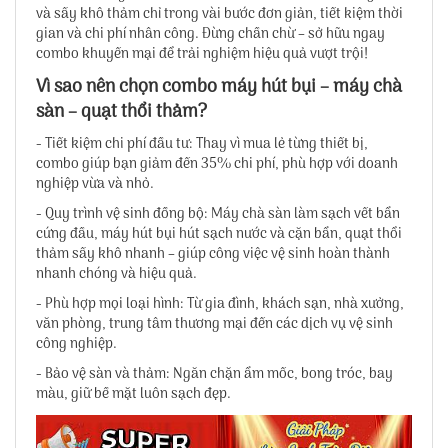
và sấy khô thảm chỉ trong vài bước đơn giản, tiết kiệm thời
gian và chi phí nhân công. Đừng chần chừ – sở hữu ngay
combo khuyến mại để trải nghiệm hiệu quả vượt trội!
Vì sao nên chọn combo máy hút bụi – máy chà
sàn – quạt thổi thảm?
- Tiết kiệm chi phí đầu tư: Thay vì mua lẻ từng thiết bị,
combo giúp bạn giảm đến 35% chi phí, phù hợp với doanh
nghiệp vừa và nhỏ.
- Quy trình vệ sinh đồng bộ: Máy chà sàn làm sạch vết bẩn
cứng đầu, máy hút bụi hút sạch nước và cặn bẩn, quạt thổi
thảm sấy khô nhanh – giúp công việc vệ sinh hoàn thành
nhanh chóng và hiệu quả.
- Phù hợp mọi loại hình: Từ gia đình, khách sạn, nhà xưởng,
văn phòng, trung tâm thương mại đến các dịch vụ vệ sinh
công nghiệp.
- Bảo vệ sàn và thảm: Ngăn chặn ẩm mốc, bong tróc, bay
màu, giữ bề mặt luôn sạch đẹp.