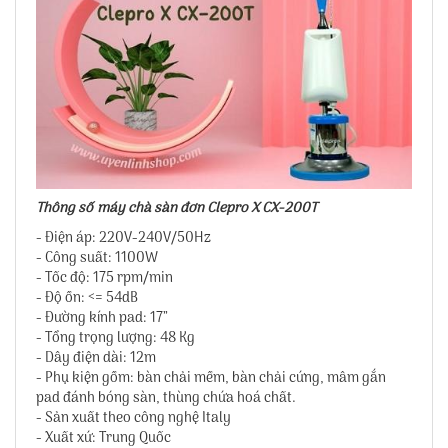
Thông số máy chà sàn đơn Clepro X CX-200T
- Điện áp: 220V-240V/50Hz
- Công suất: 1100W
- Tốc độ: 175 rpm/min
- Độ ồn: <= 54dB
- Đường kính pad: 17”
- Tổng trọng lượng: 48 Kg
- Dây điện dài: 12m
- Phụ kiện gồm: bàn chải mềm, bàn chải cứng, mâm gắn
pad đánh bóng sàn, thùng chứa hoá chất.
- Sản xuất theo công nghệ Italy
- Xuất xứ: Trung Quốc