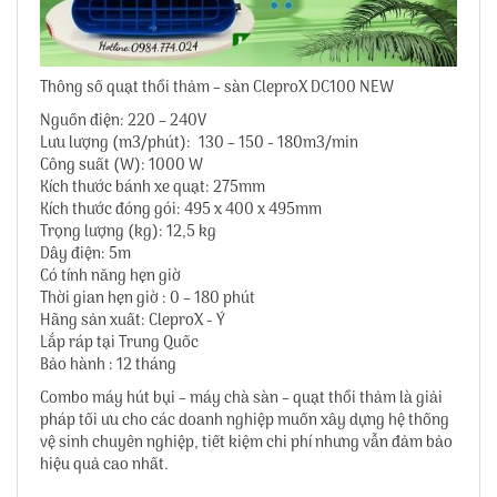
Thông số quạt thổi thảm – sàn CleproX DC100 NEW
Nguồn điện: 220 – 240V
Lưu lượng (m3/phút): 130 – 150 - 180m3/min
Công suất (W): 1000 W
Kích thước bánh xe quạt: 275mm
Kích thước đóng gói: 495 x 400 x 495mm
Trọng lượng (kg): 12,5 kg
Dây điện: 5m
Có tính năng hẹn giờ
Thời gian hẹn giờ : 0 – 180 phút
Hãng sản xuất: CleproX - Ý
Lắp ráp tại Trung Quốc
Bảo hành : 12 tháng
Combo máy hút bụi – máy chà sàn – quạt thổi thảm là giải
pháp tối ưu cho các doanh nghiệp muốn xây dựng hệ thống
vệ sinh chuyên nghiệp, tiết kiệm chi phí nhưng vẫn đảm bảo
hiệu quả cao nhất.