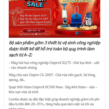
Bộ sản phẩm gồm 3 thiết bị vệ sinh công nghiệp
được thiết kế để hỗ trợ toàn bộ quy trình làm
sạch từ A–Z:
- Máy hút bụi công nghiệp CleproX X2/75 : Hút bụi khô – ướt
– rác nhanh chóng
Máy chà sàn Clepro CX-200T : Chà rửa nền gạch, bê tông,
epoxy, đá…
Quạt thổi thảm CleproX DC100 New : Sấy khô thảm – sàn –
khu vực vừa vệ sinh
Combo được ưu đãi đặc biệt giúp doanh nghiệp giảm chi phí
đầu tư lên đến 20–35%, tăng hiệu quả làm việc và tối ưu