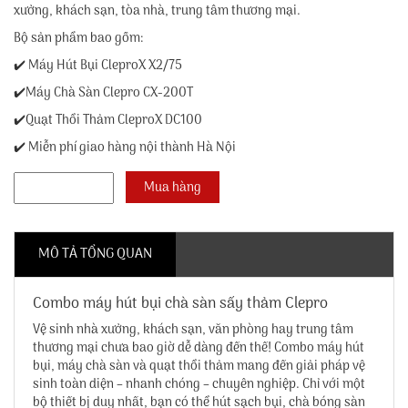
xưởng, khách sạn, tòa nhà, trung tâm thương mại.
Bộ sản phẩm bao gồm:
✔️ Máy Hút Bụi CleproX X2/75
✔️Máy Chà Sàn Clepro CX-200T
✔️Quạt Thổi Thảm CleproX DC100
✔️ Miễn phí giao hàng nội thành Hà Nội
MÔ TẢ TỔNG QUAN
Combo máy hút bụi chà sàn sấy thảm Clepro
Vệ sinh nhà xưởng, khách sạn, văn phòng hay trung tâm
thương mại chưa bao giờ dễ dàng đến thế! Combo máy hút
bụi, máy chà sàn và quạt thổi thảm mang đến giải pháp vệ
sinh toàn diện – nhanh chóng – chuyên nghiệp. Chỉ với một
bộ thiết bị duy nhất, bạn có thể hút sạch bụi, chà bóng sàn