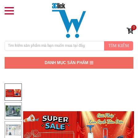
0
TÌM KIẾM
DANH MỤC SẢN PHẨM