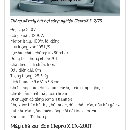
Thông số máy hút bụi công nghiệp CleproX X-2/75
Điện áp: 220V
Công suất: 3200W
Motor Italy, 100% lõi đồng
Lưu lượng khí: 195 L/S
Lực hút chân không: ≥ 280mbar
Dung tích thùng chứa: 70L
Chất liệu bình chứa: Inox
Dây điện dài: 8m
Trọng lượng: 25.5 Kg
Kích thước: 59 x 52 x 96 cm
Chức năng: hút khô và ướt các bụi bẩn công nghiệp
Chế độ làm mát máy tuần hoàn
Di chuyển dễ dàng bằng 4 bánh xe
Phụ kiện: bàn hút bụi, hút nước, đầu chổi tròn, đầu hút góc –
hút khe rãnh, ống mềm, ống nối dài inox, lọc vải.
Bảo hành : 12 tháng
Máy chà sàn đơn Clepro X CX-200T