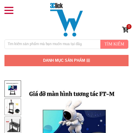
0
TÌM KIẾM
DANH MỤC SẢN PHẨM