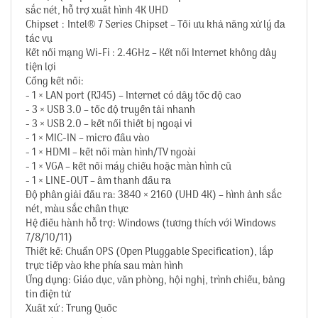
sắc nét, hỗ trợ xuất hình 4K UHD
Chipset : Intel® 7 Series Chipset – Tối ưu khả năng xử lý đa
tác vụ
Kết nối mạng Wi-Fi : 2.4GHz – Kết nối Internet không dây
tiện lợi
Cổng kết nối:
- 1 × LAN port (RJ45) – Internet có dây tốc độ cao
- 3 × USB 3.0 – tốc độ truyền tải nhanh
- 3 × USB 2.0 – kết nối thiết bị ngoại vi
- 1 × MIC-IN – micro đầu vào
- 1 × HDMI – kết nối màn hình/TV ngoài
- 1 × VGA – kết nối máy chiếu hoặc màn hình cũ
- 1 × LINE-OUT – âm thanh đầu ra
Độ phân giải đầu ra: 3840 × 2160 (UHD 4K) – hình ảnh sắc
nét, màu sắc chân thực
Hệ điều hành hỗ trợ: Windows (tương thích với Windows
7/8/10/11)
Thiết kế: Chuẩn OPS (Open Pluggable Specification), lắp
trực tiếp vào khe phía sau màn hình
Ứng dụng: Giáo dục, văn phòng, hội nghị, trình chiếu, bảng
tin điện tử
Xuất xứ : Trung Quốc