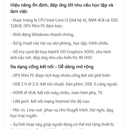
Hiệu năng ổn định, đáp ứng tốt nhu cầu học tập và
làm việc
- Được trang bị CPU Intel Core i3 (thế hệ 4), RAM 4GB và SSD
128GB, OPS Mini PC đảm bảo:
- Khởi động Windows nhanh chóng.
- Xử lý mượt các tác vụ văn phòng, học tập, trình chiếu.
- Hỗ trợ card đồ họa Intel® HD Graphics 3000, cho hình
ảnh sắc nét, đáp ứng nhu cầu hiển thị 4K UHD.
Đa dạng cổng kết nối – Dễ dàng mở rộng
- OPS Mini PC được tích hợp nhiều cổng kết nối phổ biến:
- USB 3.0 & 2.0: kết nối chuột, bàn phím, USB, ổ cứng ngoài.
- HDMI & VGA: kết nối máy chiếu, màn hình phụ, TV.
- LAN port: kết nối mạng Internet tốc độ cao.
- Mic-in, Line-out: phục vụ cho thuyết trình, hội nghị, dạy
học trực tuyến.
- Sự linh hoạt này giúp người dùng có thể mở rộng thiết bị