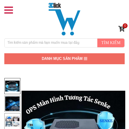
0
TÌM KIẾM
DANH MỤC SẢN PHẨM