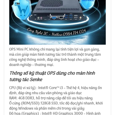
OPS Mini PC không chỉ mang lại tính tiện lợi và gọn gàng,
mà còn giúp màn hình tương tác trở thành một trung tâm
công nghệ thông minh, đáp ứng linh hoạt cho giáo dục –
doanh nghiệp – thương mại.
Thông số kỹ thuật OPS dùng cho màn hình
tương tác Senke
CPU (Bộ vi xử lý) : Intel® Core™ i3 – Thế hệ 4, hiệu năng ổn
định, đáp ứng nhu cầu văn phòng và giáo dục
RAM: 4GB DDR3, hỗ trợ nâng cấp để tối ưu hiệu năng
Ổ cứng (ROM/SSD):128GB SSD, tốc độ đọc/ghi nhanh, khởi
động Windows và phần mềm chỉ trong vài giây
Đồ họa (Graphics) : Intel® HD Graphics 3000 – Hình ảnh