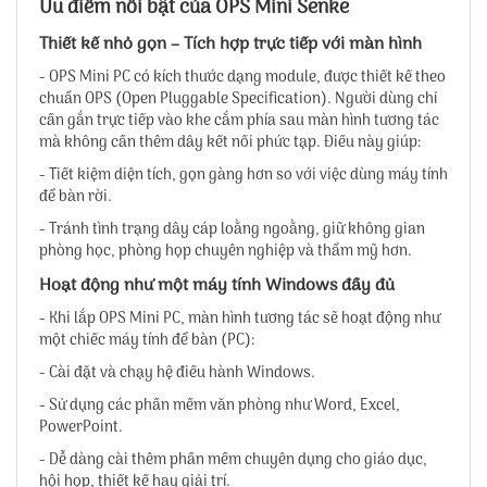
Ưu điểm nổi bật của OPS Mini Senke
Thiết kế nhỏ gọn – Tích hợp trực tiếp với màn hình
- OPS Mini PC có kích thước dạng module, được thiết kế theo
chuẩn OPS (Open Pluggable Specification). Người dùng chỉ
cần gắn trực tiếp vào khe cắm phía sau màn hình tương tác
mà không cần thêm dây kết nối phức tạp. Điều này giúp:
- Tiết kiệm diện tích, gọn gàng hơn so với việc dùng máy tính
để bàn rời.
- Tránh tình trạng dây cáp loằng ngoằng, giữ không gian
phòng học, phòng họp chuyên nghiệp và thẩm mỹ hơn.
Hoạt động như một máy tính Windows đầy đủ
- Khi lắp OPS Mini PC, màn hình tương tác sẽ hoạt động như
một chiếc máy tính để bàn (PC):
- Cài đặt và chạy hệ điều hành Windows.
- Sử dụng các phần mềm văn phòng như Word, Excel,
PowerPoint.
- Dễ dàng cài thêm phần mềm chuyên dụng cho giáo dục,
hội họp, thiết kế hay giải trí.