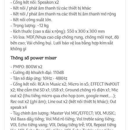
- Cổng kết nối: Speakon x2
- Kết nối / phát âm thanh từ các thiết bị khác
- Kết nối / phát âm thanh ra các thiết bị âm thanh mở rộng
- Kết nối công suất lớn.
- Trọng lượng: ~12 kg
- Kích thước (cao x dài x rộng): 550 x 300 x 300 mm
- Vỏ loa: MDF/Nhựa cao cấp chống rung, chống mối mọt, độ
bền cao; Vải chống bụi. Lưới bảo vệ loa bằng hợp kim sắt
không gỉ
Thông số power mixer
- PMPO: 800W x2
- Cường độ khuếch đại: 110dB
- Tần số đáp ứng: 10Hz - 48KHz
- Cổng kết nối: RCA in Music x2; Micro in x5; EFFECT IN&OUT
x2; Khe cắm thẻ SD x1; USB x1; Ground chống rò điện x1; Mic
out x2 (thu tiếng micro qua cho họp zom, google meet,...);
Rec out x2 (ghi âm); Line out x2 (kết nối thiết bị khác); Out
speak x4
- Tùy chỉnh âm lượng: Master Vol MIC/EFFECT; VOL MUSIC;
Vol Bass dầy tiếng; Vol Mid rõ tiếng; Vol treble sáng tiếng;
VOL Echo tiếng vang; VOL Delay tiếng trễ; VOL Repeat tiếng