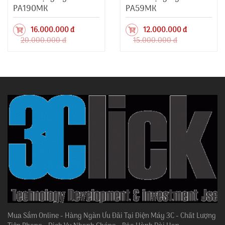
PA190MK
PA59MK
16.000.000 đ
12.000.000 đ
20.000.000 đ
15.000.000 đ
Mua Sắm Online - Hàng Ngàn Ưu Đãi Tại Điện Máy 3C - Chất Lượng