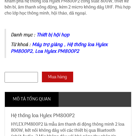
Khám phá hệ thống loa Hylex PM800P2 công suất 800W, thiết kế
bền bỉ, âm thanh sống động, kèm 2 micro không dây UHF. Phù hợp
cho lớp học thông minh, hội thảo, dã ngoại.
Danh mục :
Thiết bị hội họp
Từ khoá :
Máy trợ giảng
,
Hệ thống loa Hylex
PM800P2
,
Loa Hylex PM800P2
MÔ TẢ TỔNG QUAN
Hệ thống loa Hylex PM800P2
HYLEX PM800P2 là mẫu âm thanh di động thông minh 2 loa
800W, kết nối không dây với các thiết bị qua Bluetooth