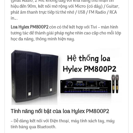
(phát Audio, 2 Mic không dây với khả năng thu nhận tín
hiệu đến 90m, kết nối mở rộng với Micro (có dây) / Guitar,
phát âm thanh trực tiếp từ thẻ nhớ / USB / FM Radio / RCA
in….
Loa Hylex PM800P2
còn có thể kết hợp với Tivi – màn hình
tương tác để thành giải pháp nghe nhìn cao cấp cho mỗi lớp
học đa năng, thông minh hiện nay.
Tính năng nổi bật của loa Hylex PM800P2
– Dễ dàng kết nối với Điện thoại, máy tính xách tay, máy
tính bảng qua Bluetooth.