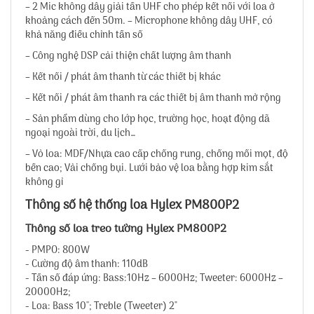
– 2 Mic không dây giải tần UHF cho phép kết nối với loa ở
khoảng cách đến 50m. – Microphone không dây UHF, có
khả năng điều chỉnh tần số
– Công nghệ DSP cải thiện chất lượng âm thanh
– Kết nối / phát âm thanh từ các thiết bị khác
– Kết nối / phát âm thanh ra các thiết bị âm thanh mở rộng
– Sản phẩm dùng cho lớp học, trường học, hoạt động dã
ngoại ngoài trời, du lịch…
– Vỏ loa: MDF/Nhựa cao cấp chống rung, chống mối mọt, độ
bền cao; Vải chống bụi. Lưới bảo vệ loa bằng hợp kim sắt
không gỉ
Thông số hệ thống loa Hylex PM800P2
Thông số loa treo tường Hylex PM800P2
- PMPO: 800W
- Cường độ âm thanh: 110dB
- Tần số đáp ứng: Bass:10Hz – 6000Hz; Tweeter: 6000Hz –
20000Hz;
- Loa: Bass 10''; Treble (Tweeter) 2"