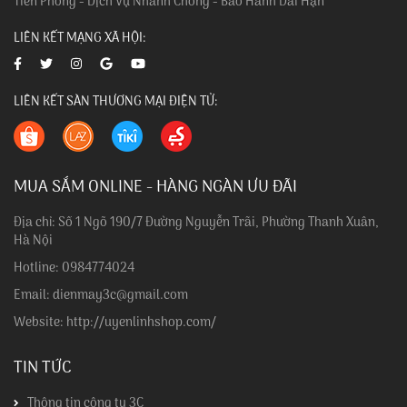
Tiên Phong - Dịch Vụ Nhanh Chóng - Bảo Hành Dài Hạn
LIÊN KẾT MẠNG XÃ HỘI:
LIÊN KẾT SÀN THƯƠNG MẠI ĐIỆN TỬ:
MUA SẮM ONLINE - HÀNG NGÀN ƯU ĐÃI
Địa chỉ: Số 1 Ngõ 190/7 Đường Nguyễn Trãi, Phường Thanh Xuân,
Hà Nội
Hotline: 0984774024
Email: dienmay3c@gmail.com
Website: http://uyenlinhshop.com/
TIN TỨC
Thông tin công ty 3C