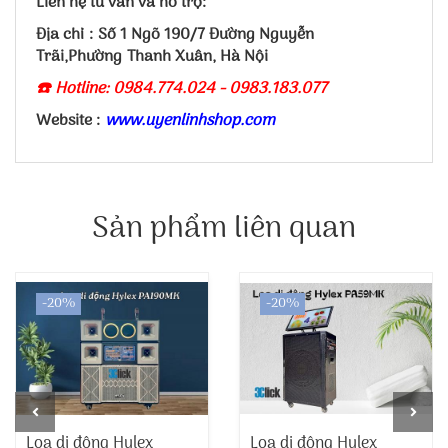
Liên hệ tư vấn và hỗ trợ:
Địa chỉ : Số 1 Ngõ 190/7 Đường Nguyễn
Trãi,Phường Thanh Xuân, Hà Nội
☎️ Hotline: 0984.774.024 - 0983.183.077
Website :
www.uyenlinhshop.com
Sản phẩm liên quan
-20%
-20%
Loa di động Hylex
Loa di động Hylex