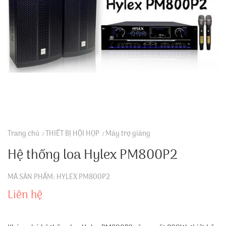
Trang chủ
THIẾT BỊ HỘI HỌP
Máy trợ giảng
Hệ thống loa Hylex PM800P2
MÃ SẢN PHẨM: HYLEX PM800P2
Liên hệ