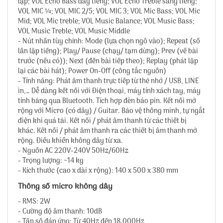
lặp; VOL Echo Bass dầy tiếng; VOL Echo Treble sáng tiếng;
VOL MIC ¼; VOL MIC 2/5; VOL MIC 3; VOL Mic Bass; VOL Mic
Mid; VOL Mic treble; VOL Music Balance; VOL Music Bass;
VOL Music Treble; VOL Music Middle
- Nút nhấn tùy chỉnh: Mode (lựa chọn ngõ vào); Repeat (số
lần lặp tiếng); Play/ Pause (chạy/ tạm dừng); Prev (về bài
trước (nếu có)); Next (đến bài tiếp theo); Replay (phát lặp
lại các bài hát); Power On-Off (công tắc nguồn)
- Tính năng: Phát âm thanh trực tiếp từ thẻ nhớ / USB, LINE
in,… Dễ dàng kết nối với Điện thoại, máy tính xách tay, máy
tính bảng qua Bluetooth. Tích hợp đèn báo pin. Kết nối mở
rộng với Micro (có dây) / Guitar. Bảo vệ thông minh, tự ngắt
điện khi quá tải. Kết nối / phát âm thanh từ các thiết bị
khác. Kết nối / phát âm thanh ra các thiết bị âm thanh mở
rộng. Điều khiển không dây từ xa.
- Nguồn AC 220V-240V 50Hz/60Hz
- Trọng lượng: ~14 kg
- Kích thước (cao x dài x rộng): 140 x 500 x 380 mm
Thông số micro không dây
- RMS: 2W
- Cường độ âm thanh: 10dB
- Tần số đáp ứng: Từ 40Hz đến 18.000Hz