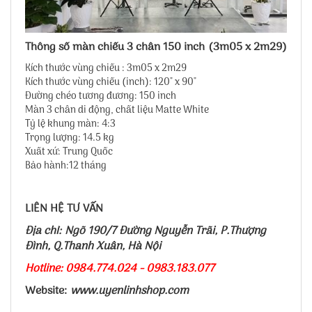
Thông số màn chiếu 3 chân 150 inch (3m05 x 2m29)
Kích thước vùng chiếu : 3m05 x 2m29
Kích thước vùng chiếu (inch): 120" x 90"
Đường chéo tương đương: 150 inch
Màn 3 chân di động, chất liệu Matte White
Tỷ lệ khung màn: 4:3
Trọng lượng: 14.5 kg
Xuất xứ: Trung Quốc
Bảo hành:12 tháng
LIÊN HỆ TƯ VẤN
Địa chỉ: Ngõ 190/7 Đường Nguyễn Trãi, P.Thượng
Đình, Q.Thanh Xuân, Hà Nội
Hotline: 0984.774.024 - 0983.183.077
Website:
www.uyenlinhshop.com