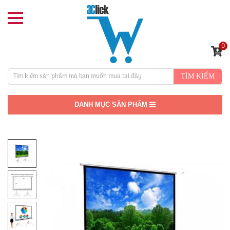
0
TÌM KIẾM
DANH MỤC SẢN PHẨM