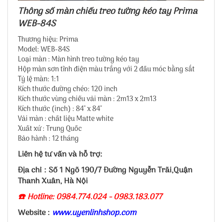
Thông số màn chiếu treo tường kéo tay Prima
WEB-84S
Thương hiệu: Prima
Model: WEB-84S
Loại màn : Màn hình treo tường kéo tay
Hộp màn sơn tĩnh điện màu trắng với 2 đầu móc bằng sắt
Tỷ lệ màn: 1:1
Kích thước đường chéo: 120 inch
Kích thước vùng chiếu vải màn : 2m13 x 2m13
Kích thước (inch) : 84" x 84"
Vải màn : chất liệu Matte white
Xuất xứ : Trung Quốc
Bảo hành : 12 tháng
Liên hệ tư vấn và hỗ trợ:
Địa chỉ : Số 1 Ngõ 190/7 Đường Nguyễn Trãi,Quận
Thanh Xuân, Hà Nội
☎️ Hotline: 0984.774.024 - 0983.183.077
Website :
www.uyenlinhshop.com