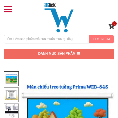
0
TÌM KIẾM
DANH MỤC SẢN PHẨM