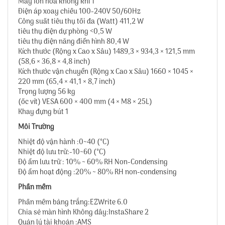
Máy ion hóa không khí 1
Điện áp xoay chiều 100-240V 50/60Hz
Công suất tiêu thụ tối đa (Watt) 411,2 W
tiêu thụ điện dự phòng <0,5 W
tiêu thụ điện năng điển hình 80,4 W
Kích thước (Rộng x Cao x Sâu) 1489,3 × 934,3 × 121,5 mm
(58,6 × 36,8 × 4,8 inch)
Kích thước vận chuyển (Rộng x Cao x Sâu) 1660 × 1045 ×
220 mm (65,4 × 41,1 × 8,7 inch)
Trọng lượng 56 kg
(ốc vít) VESA 600 × 400 mm (4 × M8 × 25L)
Khay đựng bút 1
Môi Trường
Nhiệt độ vận hành :0~40 (°C)
Nhiệt độ lưu trữ:-10~60 (°C)
Độ ẩm lưu trữ : 10% ~ 60% RH Non-Condensing
Độ ẩm hoạt động :20% ~ 80% RH non-condensing
Phần mềm
Phần mềm bảng trắng:EZWrite 6.0
Chia sẻ màn hình Không dây:InstaShare 2
Quản lý tài khoản :AMS