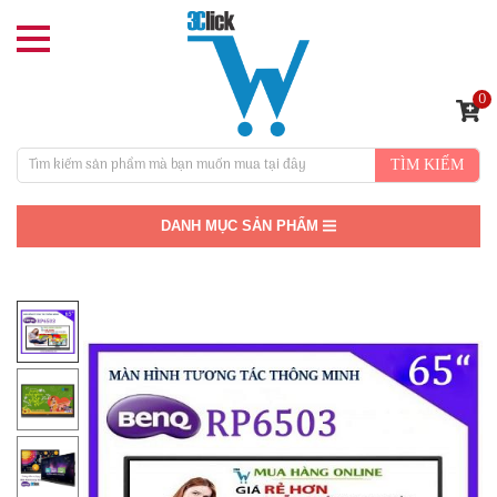
0
TÌM KIẾM
DANH MỤC SẢN PHẨM