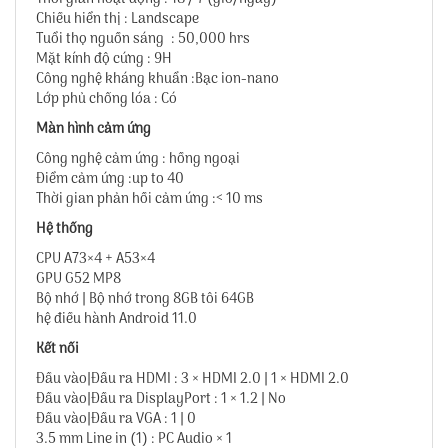
Chiều hiển thị : Landscape
Tuổi thọ nguồn sáng : 50,000 hrs
Mặt kính độ cứng : 9H
Công nghệ kháng khuẩn :Bạc ion-nano
Lớp phủ chống lóa : Có
Màn hình cảm ứng
Công nghệ cảm ứng : hồng ngoại
Điểm cảm ứng :up to 40
Thời gian phản hồi cảm ứng :< 10 ms
Hệ thống
CPU A73×4 + A53×4
GPU G52 MP8
Bộ nhớ | Bộ nhớ trong 8GB tôi 64GB
hệ điều hành Android 11.0
Kết nối
Đầu vào|Đầu ra HDMI : 3 × HDMI 2.0 | 1 × HDMI 2.0
Đầu vào|Đầu ra DisplayPort : 1 × 1.2 | No
Đầu vào|Đầu ra VGA : 1 | 0
3.5 mm Line in (1) : PC Audio × 1