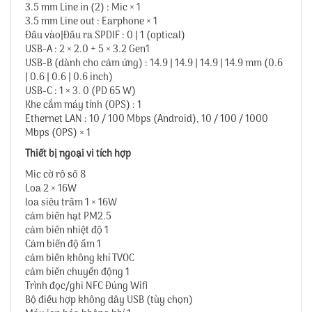
3.5 mm Line in (2) : Mic × 1
3.5 mm Line out : Earphone × 1
Đầu vào|Đầu ra SPDIF : 0 | 1 (optical)
USB-A : 2 × 2.0 + 5 × 3.2 Gen1
USB-B (dành cho cảm ứng) : 14.9 | 14.9 | 14.9 | 14.9 mm (0.6
| 0.6 | 0.6 | 0.6 inch)
USB-C : 1 × 3. 0 (PD 65 W)
Khe cắm máy tính (OPS) : 1
Ethernet LAN : 10 / 100 Mbps (Android), 10 / 100 / 1000
Mbps (OPS) × 1
Thiết bị ngoại vi tích hợp
Mic cờ rô số 8
Loa 2 × 16W
loa siêu trầm 1 × 16W
cảm biến hạt PM2.5
cảm biến nhiệt độ 1
Cảm biến độ ẩm 1
cảm biến không khí TVOC
cảm biến chuyển động 1
Trình đọc/ghi NFC Đúng Wifi
Bộ điều hợp không dây USB (tùy chọn)