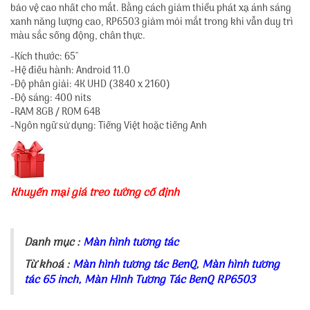
bảo vệ cao nhất cho mắt. Bằng cách giảm thiểu phát xạ ánh sáng
xanh năng lượng cao, RP6503 giảm mỏi mắt trong khi vẫn duy trì
màu sắc sống động, chân thực.
-Kích thước: 65''
-Hệ điều hành: Android 11.0
-Độ phân giải: 4K UHD (3840 x 2160)
-Độ sáng: 400 nits
-RAM 8GB / ROM 64B
-Ngôn ngữ sử dụng: Tiếng Việt hoặc tiếng Anh
Khuyến mại giá treo tường cố định
Danh mục :
Màn hình tương tác
Từ khoá :
Màn hình tương tác BenQ
,
Màn hình tương
tác 65 inch
,
Màn Hình Tương Tác B
enQ RP6503