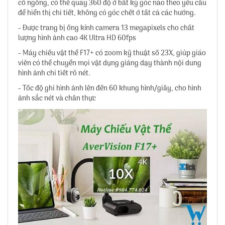
cổ ngỗng, có thể quay 360 độ ở bất kỳ góc nào theo yêu cầu
để hiển thị chi tiết, không có góc chết ở tất cả các hướng.
- Được trang bị ống kính camera 13 megapixels cho chất
lượng hình ảnh cao 4K Ultra HD 60fps
- Máy chiếu vật thể F17+ có zoom kỹ thuật số 23X, giúp giáo
viên có thể chuyển mọi vật dụng giảng dạy thành nội dung
hình ảnh chi tiết rõ nét.
- Tốc độ ghi hình ảnh lên đến 60 khung hình/giây, cho hình
ảnh sắc nét và chân thực