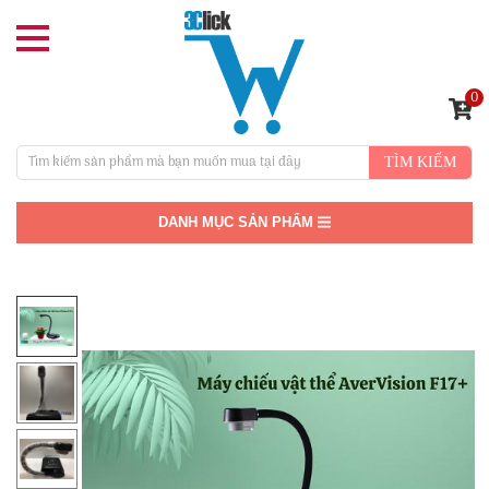
0
TÌM KIẾM
DANH MỤC SẢN PHẨM