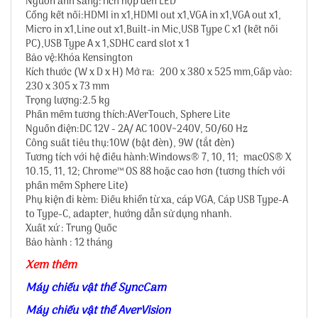
Nguồn ánh sáng:Tích hợp đèn LED
Cổng kết nối:HDMI in x1,HDMI out x1,VGA in x1,VGA out x1,
Micro in x1,Line out x1,Built-in Mic,USB Type C x1 (kết nối
PC),USB Type A x 1,SDHC card slot x 1
Bảo vệ:Khóa Kensington
Kích thước (W x D x H) Mở ra: 200 x 380 x 525 mm,Gấp vào:
230 x 305 x 73 mm
Trọng lượng:2.5 kg
Phần mềm tương thích:AVerTouch, Sphere Lite
Nguồn điện:DC 12V - 2A/ AC 100V~240V, 50/60 Hz
Công suất tiêu thụ:10W (bật đèn), 9W (tắt đèn)
Tương tích với hệ điều hành:Windows® 7, 10, 11; macOS® X
10.15, 11, 12; Chrome™ OS 88 hoặc cao hơn (tương thích với
phần mềm Sphere Lite)
Phụ kiện đi kèm: Điều khiển từ xa, cáp VGA, Cáp USB Type-A
to Type-C, adapter, hướng dẫn sử dụng nhanh.
Xuất xứ : Trung Quốc
Bảo hành : 12 tháng
Xem thêm
Máy chiếu vật thể SyncCam
Máy chiếu vật thể AverVision