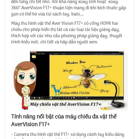
đến từng chi tết nhỏ. Với khả năng xoay linh hoạt xoay
360° AverVision F17+ thuận tiện mang đi khi kích thước gấp
gọn có thể bỏ vừa túi xách tay, balo,…
Máy thu hình vật thể Aver Vision F17+
có cổng HDMI hai
chiều cho phép hiển thị tất cả các loại tài liệu giảng dạy,
thích hợp với các nhu cầu phương pháp giảng dạy, thuyết
trình kiểu mới, chi tiết và hấp dẫn người xem.
Tính năng nổi bật của máy chiếu đa vật thể
AverVision F17+
- Camera thu hình vật thể F17+ sử dụng cánh tay kiểu dáng