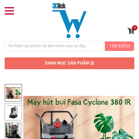
0
TÌM KIẾM
DANH MỤC SẢN PHẨM