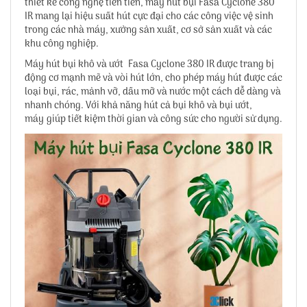
thiết kế công nghệ tiên tiến, máy hút bụi Fasa Cyclone 380
IR mang lại hiệu suất hút cực đại cho các công việc vệ sinh
trong các nhà máy, xưởng sản xuất, cơ sở sản xuất và các
khu công nghiệp.
Máy hút bụi khô và ướt Fasa Cyclone 380 IR được trang bị
động cơ mạnh mẽ và vòi hút lớn, cho phép máy hút được các
loại bụi, rác, mảnh vỡ, dầu mỡ và nước một cách dễ dàng và
nhanh chóng. Với khả năng hút cả bụi khô và bụi ướt,
máy giúp tiết kiệm thời gian và công sức cho người sử dụng.