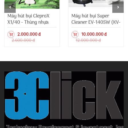
Máy hút bụi CleproX
Máy hút bụi Super
X1/40 - Thùng nhựa
Cleaner EV-140SW (KV-
12SW)
2.000.000 đ
10.000.000 đ
2.600.000 đ
12.000.000 đ