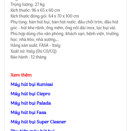
Trọng lượng: 27 kg
Kích thước: 96 x 65 x 60 cm
Kích thước đóng gói: 64 x 70 x 100 cm
Phụ tùng: bàn hút bụi, bàn hút nước, đầu chổi tròn, đầu hút
góc - hút khe rãnh, ống mềm, ống nối dài inox, lọc bụi vải.
Phù hợp dùng cho văn phòng, khách sạn, bệnh viện, trường
học, nhà kho, nhà xưởng….
Hãng sản xuất: FASA – Italy
Xuất xứ: Italy (Đủ CO/CQ)
Bảo hành : 12 tháng
Xem thêm
Máy hút bụi Kumisai
Máy hút bụi Clepro
Máy hút bụi Palada
Máy hút bụi Fasa
Máy hút bụi Super Cleaner