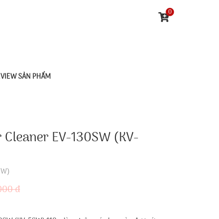
0
EVIEW SẢN PHẨM
r Cleaner EV-130SW (KV-
SW)
000 đ