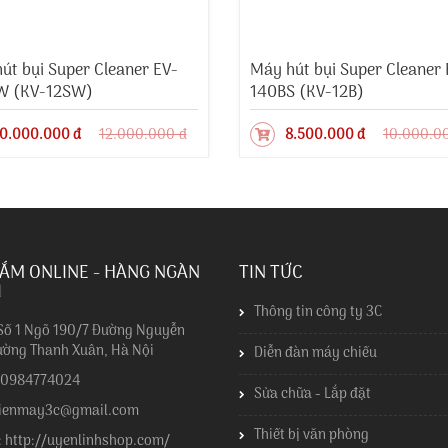
út bụi Super Cleaner EV-
Máy hút bụi Super Cleaner 
W (KV-12SW)
140BS (KV-12B)
0.000.000 đ
12.000.000 đ
8.500.000 đ
10.000.0
ẮM ONLINE - HÀNG NGÀN
TIN TỨC
I
Thông tin công ty 3C
 Số 1 Ngõ 190/7 Đường Nguyễn
ường Thanh Xuân, Hà Nội
Diễn đàn máy chiếu
: 0984774024
Sửa chữa - Lắp đặt
dienmay3c@gmail.com
Thiết bị văn phòng
: http://uyenlinhshop.com/