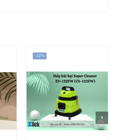
-22%
-17%