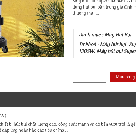
Máy hút bụi Super Cleaner EV-1
dụng hút bụi bẩn trong gia đình,
thương mại,...
Danh mục :
Máy Hút Bụi
Từ khoá :
Máy hút bụi Su
130SW
,
Máy hút bụi Supe
SW)
thiết bị hút bụi chất lượng cao, công suất mạnh và độ bền vượt trội là yế
ể đáp ứng hoàn hảo các tiêu chí này.