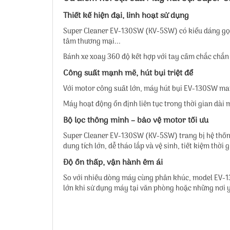
Thiết kế hiện đại, linh hoạt sử dụng
Super Cleaner EV-130SW (KV-5SW) có kiểu dáng gọn
tâm thương mại...
Bánh xe xoay 360 độ kết hợp với tay cầm chắc chắn 
Công suất mạnh mẽ, hút bụi triệt để
Với motor công suất lớn, máy hút bụi EV-130SW mang
Máy hoạt động ổn định liên tục trong thời gian dài
Bộ lọc thông minh – bảo vệ motor tối ưu
Super Cleaner EV-130SW (KV-5SW) trang bị hệ thống 
dung tích lớn, dễ tháo lắp và vệ sinh, tiết kiệm thời
Độ ồn thấp, vận hành êm ái
So với nhiều dòng máy cùng phân khúc, model EV-1
lớn khi sử dụng máy tại văn phòng hoặc những nơi y