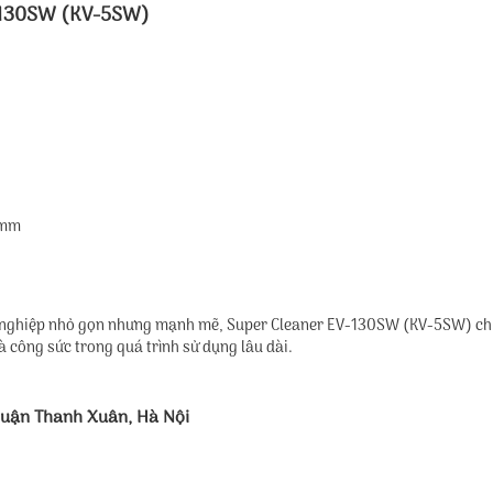
V-130SW (KV-5SW)
 mm
 nghiệp nhỏ gọn nhưng mạnh mẽ, Super Cleaner EV-130SW (KV-5SW) chín
à công sức trong quá trình sử dụng lâu dài.
Quận Thanh Xuân, Hà Nội