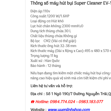
Thông số máy hút bụi Super Cleaner E
Điện áp:110v
Công suất:1200 W/1.6HP
Loại động cơ:Hút khô
Lực hút chân không:2300 mmH₂O
Dung tích thùng chứa:30 L
Chất liệu thùng chứa:Không gỉ
Bộ lọc CM2 (Vải có thể giặt)
Kích thước ống hút:32-38 mm
Kích thước máy (Dài x Rộng x Cao):495 x 480 x 570
Trọng lượng:11 kg
Xuất xứ : Hàn Quốc
Bảo hành : 12 tháng
Nếu bạn đang tìm kiếm một chiếc máy hút bụi công
nâng cao hiệu quả vệ sinh mà còn tiết kiệm chi phí v
Liên hệ tư vấn và hỗ trợ:
Địa chỉ : Số 1 Ngõ 190/7 Đường Nguyễn Trãi,
☎️ Hotline: 0984.774.024 - 0983.183.077
Website :
www.uyenlinhshop.com