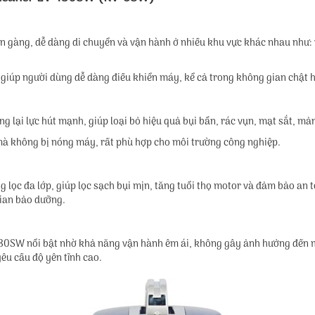
 gàng, dễ dàng di chuyển và vận hành ở nhiều khu vực khác nhau như:
giúp người dùng dễ dàng điều khiển máy, kể cả trong không gian chật 
 lại lực hút mạnh, giúp loại bỏ hiệu quả bụi bẩn, rác vụn, mạt sắt, mả
 mà không bị nóng máy, rất phù hợp cho môi trường công nghiệp.
lọc đa lớp, giúp lọc sạch bụi mịn, tăng tuổi thọ motor và đảm bảo an t
 gian bảo dưỡng.
30SW nổi bật nhờ khả năng vận hành êm ái, không gây ảnh hưởng đến m
êu cầu độ yên tĩnh cao.