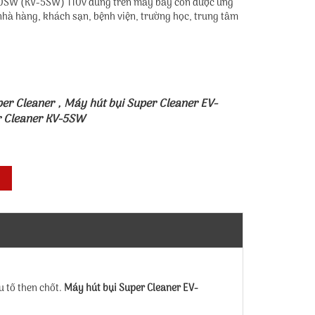
30SW (KV-5SW) 110v dùng trên máy bay còn được ứng
 nhà hàng, khách sạn, bệnh viện, trường học, trung tâm
per Cleaner
,
Máy hút bụi Super Cleaner EV-
r Cleaner KV-5SW
u tố then chốt.
Máy hút bụi Super Cleaner EV-