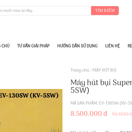
TÌM KIẾM
 CHỦ
TƯ VẤN GIẢI PHÁP
HƯỚNG DẪN SỬ DỤNG
LIÊN HỆ
R
Trang chủ
MÁY HÚT BỤI
Máy hút bụi Supe
5SW)
MÃ SẢN PHẨM: EV-130SW (KV-5
8.500.000 đ
10.000.