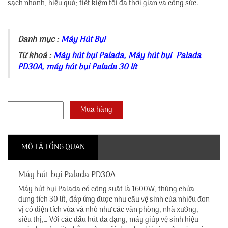
sạch nhanh, hiệu quả; tiết kiệm tối đa thời gian và công sức.
Danh mục :
Máy Hút Bụi
Từ khoá :
Máy hút bụi Palada
,
Máy hút bụi Palada
PD30A
,
máy hút bụi Palada 30 lít
MÔ TẢ TỔNG QUAN
Máy hút bụi Palada PD30A
Máy hút bụi Palada có công suất là 1600W, thùng chứa
dung tích 30 lít, đáp ứng được nhu cầu vệ sinh của nhiều đơn
vị có diện tích vừa và nhỏ như các văn phòng, nhà xưởng,
siêu thị,… Với các đầu hút đa dạng, máy giúp vệ sinh hiệu