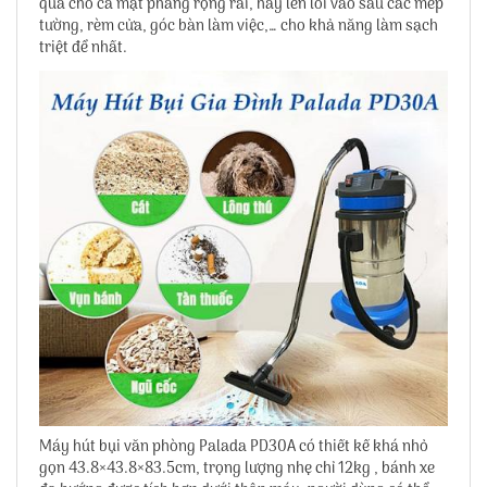
quả cho cả mặt phẳng rộng rãi, hay len lỏi vào sâu các mép
tường, rèm cửa, góc bàn làm việc,… cho khả năng làm sạch
triệt để nhất.
Máy hút bụi văn phòng Palada PD30A
có thiết kế khá nhỏ
gọn 43.8×43.8×83.5cm, trọng lượng nhẹ chỉ 12kg , bánh xe