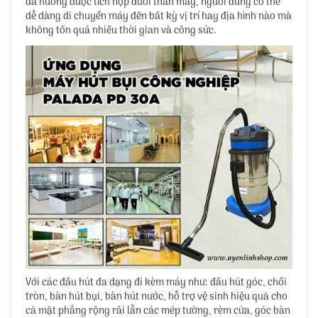
đa hướng được tích hợp dưới thân máy, người dùng có thể
dễ dàng di chuyển máy đến bất kỳ vị trí hay địa hình nào mà
không tốn quá nhiều thời gian và công sức.
Với các đầu hút đa dạng đi kèm máy như: đầu hút góc, chổi
tròn, bàn hút bụi, bàn hút nước, hỗ trợ vệ sinh hiệu quả cho
cả mặt phẳng rộng rãi lẫn các mép tường, rèm cửa, góc bàn