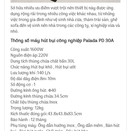
Sở hữu nhiều ưu điểm vượt trội nên thiết bị này được ứng
dụng rộng rãi trong nhiều công việc khác nhau, từ những
việc trong gia đình như vệ sinh nhà cửa, thảm trải sàn, ghế
sofa đến vệ sinh nền nhà trong các công ty, xí nghiệp vừa và
nhỏ.
Thông số máy hút bụi công nghiệp Palada PD 30A
Công suất:1600W
Nguồn điện áp:220V
Dung tích thùng chứa chất bẩn:30L
Chức năng:Hút bụi khô , Hút bụi ướt
Lưu lượng khí :140 L/s
Độ dài dây điện:8m-10m
Số động cơ : 1
Đường kính ống hút: Φ40
Đường kính thùng chứa:34.5cm
Chất liệu thùng chứa:Inox
Trọng lượng: 12kg
Kích thước đóng gói:43.8x43.8x83.5cm
Bảo hành : 12 tháng
Phụ tùng máy: Ống dẫn hướng inox , Ống dẫn mềm , Bàn hút