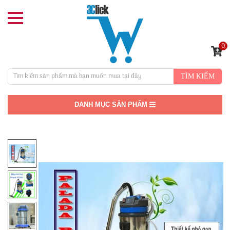
0
TÌM KIẾM
DANH MỤC SẢN PHẨM