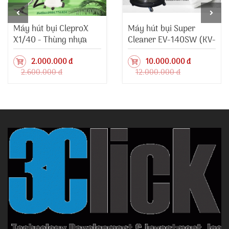
Máy hút bụi CleproX
Máy hút bụi Super
X1/40 - Thùng nhựa
Cleaner EV-140SW (KV-
12SW)
2.000.000 đ
10.000.000 đ
2.600.000 đ
12.000.000 đ