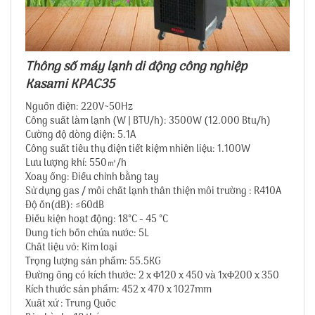
Thông số máy lạnh di động công nghiệp
Kasami KPAC35
Nguồn điện: 220V~50Hz
Công suất làm lạnh (W | BTU/h): 3500W (12.000 Btu/h)
Cường độ dòng điện: 5.1A
Công suất tiêu thụ điện tiết kiệm nhiên liệu: 1.100W
Lưu lượng khí: 550㎥/h
Xoay ống: Điều chỉnh bằng tay
Sử dụng gas / môi chất lạnh thân thiện môi trường : R410A
Độ ồn(dB): ≤60dB
Điều kiện hoạt động: 18°C - 45 °C
Dung tích bồn chứa nước: 5L
Chất liệu vỏ: Kim loại
Trọng lượng sản phẩm: 55.5KG
Đường ống có kích thước: 2 x Φ120 x 450 và 1xΦ200 x 350
Kích thước sản phẩm: 452 x 470 x 1027mm
Xuất xứ : Trung Quốc