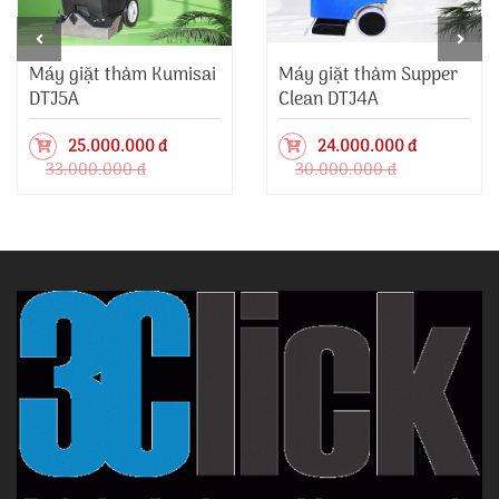
Máy giặt thảm Kumisai
Máy giặt thảm Supper
DTJ5A
Clean DTJ4A
25.000.000 đ
24.000.000 đ
33.000.000 đ
30.000.000 đ