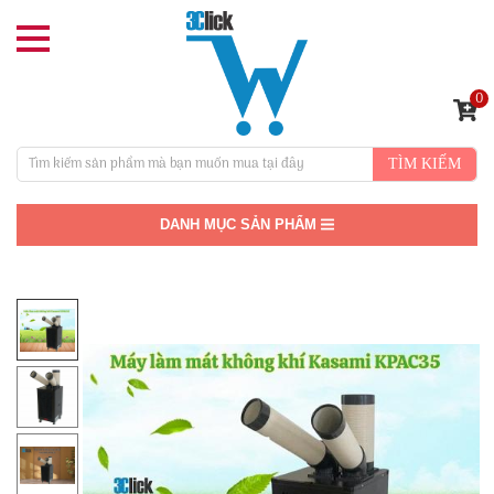
0
TÌM KIẾM
DANH MỤC SẢN PHẨM