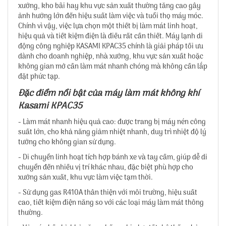
xưởng, kho bãi hay khu vực sản xuất thường tăng cao gây
ảnh hưởng lớn đến hiệu suất làm việc và tuổi thọ máy móc.
Chính vì vậy, việc lựa chọn một thiết bị làm mát linh hoạt,
hiệu quả và tiết kiệm điện là điều rất cần thiết. Máy lạnh di
động công nghiệp KASAMI KPAC35 chính là giải pháp tối ưu
dành cho doanh nghiệp, nhà xưởng, khu vực sản xuất hoặc
không gian mở cần làm mát nhanh chóng mà không cần lắp
đặt phức tạp.
Đặc điểm nổi bật của
máy làm mát không khí
Kasami KPAC35
- Làm mát nhanh hiệu quả cao: được trang bị máy nén công
suất lớn, cho khả năng giảm nhiệt nhanh, duy trì nhiệt độ lý
tưởng cho không gian sử dụng.
- Di chuyển linh hoạt tích hợp bánh xe và tay cầm, giúp dễ di
chuyển đến nhiều vị trí khác nhau, đặc biệt phù hợp cho
xưởng sản xuất, khu vực làm việc tạm thời.
- Sử dụng gas R410A thân thiện với môi trường, hiệu suất
cao, tiết kiệm điện năng so với các loại máy làm mát thông
thường.