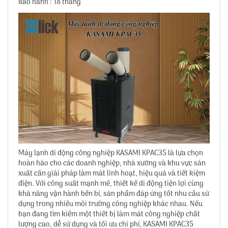
Bảo hành : 18 tháng
Máy lạnh di động công nghiệp KASAMI KPAC35 là lựa chọn
hoàn hảo cho các doanh nghiệp, nhà xưởng và khu vực sản
xuất cần giải pháp làm mát linh hoạt, hiệu quả và tiết kiệm
điện. Với công suất mạnh mẽ, thiết kế di động tiện lợi cùng
khả năng vận hành bền bỉ, sản phẩm đáp ứng tốt nhu cầu sử
dụng trong nhiều môi trường công nghiệp khác nhau. Nếu
bạn đang tìm kiếm một thiết bị làm mát công nghiệp chất
lượng cao, dễ sử dụng và tối ưu chi phí, KASAMI KPAC35