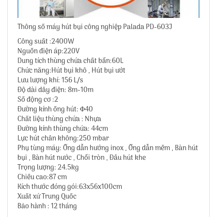
Thông số máy hút bụi công nghiệp Palada PD-603J
Công suất :2400W
Nguồn điện áp:220V
Dung tích thùng chứa chất bẩn:60L
Chức năng:Hút bụi khô , Hút bụi ướt
Lưu lượng khí: 156 L/s
Độ dài dây điện: 8m-10m
Số động cơ :2
Đường kính ống hút: Φ40
Chất liệu thùng chứa : Nhựa
Đường kính thùng chứa: 44cm
Lực hút chân không:250 mbar
Phụ tùng máy: Ống dẫn hướng inox , Ống dẫn mềm , Bàn hút
bụi , Bàn hút nước , Chổi tròn , Đầu hút khe
Trọng lượng: 24.5kg
Chiều cao:87 cm
Kích thước đóng gói:63x56x100cm
Xuất xứ Trung Quốc
Bảo hành : 12 tháng