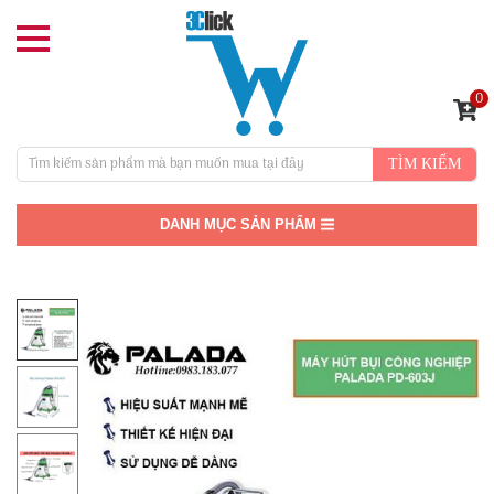
0
TÌM KIẾM
DANH MỤC SẢN PHẨM