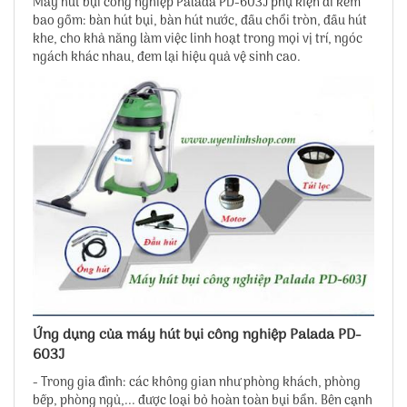
Máy hút bụi công nghiệp Palada PD-603J phụ kiện đi kèm
bao gồm: bàn hút bụi, bàn hút nước, đầu chổi tròn, đầu hút
khe, cho khả năng làm việc linh hoạt trong mọi vị trí, ngóc
ngách khác nhau, đem lại hiệu quả vệ sinh cao.
Ứng dụng của máy hút bụi công nghiệp Palada PD-
603J
- Trong gia đình: các không gian như phòng khách, phòng
bếp, phòng ngủ,... được loại bỏ hoàn toàn bụi bẩn. Bên cạnh