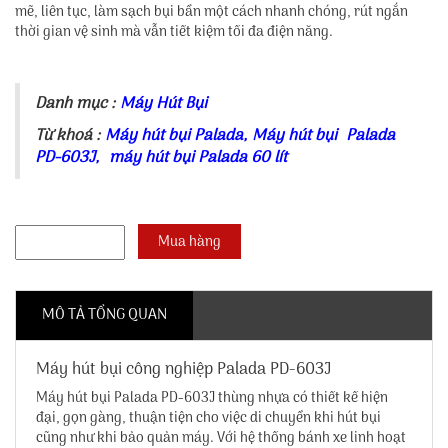
mẽ, liên tục, làm sạch bụi bẩn một cách nhanh chóng, rút ngắn
thời gian vệ sinh mà vẫn tiết kiệm tối đa điện năng.
Danh mục :
Máy Hút Bụi
Từ khoá :
Máy hút bụi Palada
,
Máy hút bụi Palada
PD-603J
,
máy hút bụi Palada 60 lít
MÔ TẢ TỔNG QUAN
Máy hút bụi công nghiệp Palada PD-603J
Máy hút bụi Palada PD-603J thùng nhựa có thiết kế hiện
đại, gọn gàng, thuận tiện cho việc di chuyển khi hút bụi
cũng như khi bảo quản máy. Với hệ thống bánh xe linh hoạt