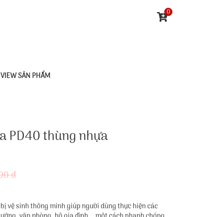
0
EVIEW SẢN PHẨM
da PD40 thùng nhựa
00 đ
 bị vệ sinh thông minh giúp người dùng thực hiện các
 xưởng, văn phòng, hộ gia đình,… một cách nhanh chóng