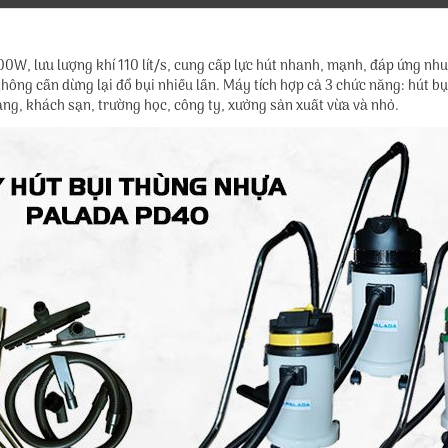
0W, lưu lượng khí 110 lít/s, cung cấp lực hút nhanh, mạnh, đáp ứng nhu 
hông cần dừng lại đổ bụi nhiều lần. Máy tích hợp cả 3 chức năng: hút b
ng, khách sạn, trường học, công ty, xưởng sản xuất vừa và nhỏ.