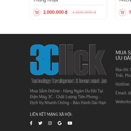
Thùng nhựa
140S
.000 đ
2.000.000 đ
2.600.000 đ
1
MUA S
ƯU ĐÃ
Địa chỉ:
Trãi, Ph
Hotline
Mua Sắm Online - Hàng Ngàn Ưu Đãi Tại
Email: 
Điện Máy 3C - Chất Lượng Tiên Phong -
Website
Dịch Vụ Nhanh Chóng - Bảo Hành Dài Hạn
LIÊN KẾT MẠNG XÃ HỘI: