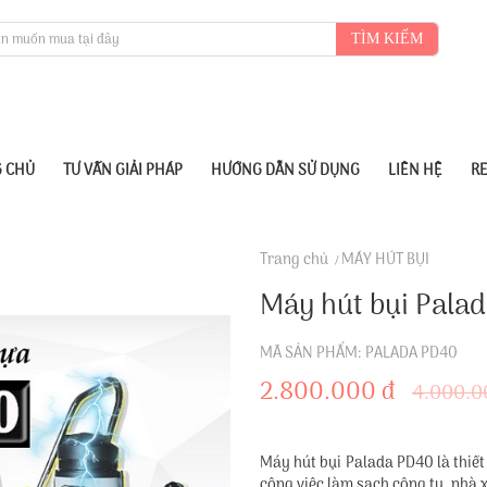
TÌM KIẾM
 CHỦ
TƯ VẤN GIẢI PHÁP
HƯỚNG DẪN SỬ DỤNG
LIÊN HỆ
R
Trang chủ
MÁY HÚT BỤI
Máy hút bụi Pala
MÃ SẢN PHẨM: PALADA PD40
2.800.000 đ
4.000.0
Máy hút bụi Palada PD40 là thiết
công việc làm sạch công ty, nhà