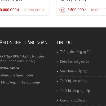
W (KV-12SW)
140BS (KV-12B)
0.000.000 đ
12.000.000 đ
8.500.000 đ
10.000.0
ẮM ONLINE - HÀNG NGÀN
TIN TỨC
I
Thông tin công ty 3C
 Số 1 Ngõ 190/7 Đường Nguyễn
ường Thanh Xuân, Hà Nội
Diễn đàn máy chiếu
: 0984774024
Sửa chữa - Lắp đặt
dienmay3c@gmail.com
Thiết bị văn phòng
: http://uyenlinhshop.com/
Thiết bị công nghiệp
Giải pháp xử lý ẩm