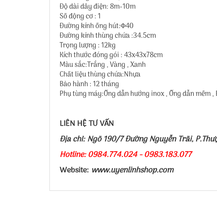
Độ dài dây điện: 8m-10m
Số động cơ : 1
Đường kính ống hút:Φ40
Đường kính thùng chứa :34.5cm
Trọng lượng : 12kg
Kích thước đóng gói : 43x43x78cm
Màu sắc:Trắng , Vàng , Xanh
Chất liệu thùng chứa:Nhựa
Bảo hành : 12 tháng
Phụ tùng máy:Ống dẫn hướng inox , Ống dẫn mềm , Bà
LIÊN HỆ TƯ VẤN
Địa chỉ: Ngõ 190/7 Đường Nguyễn Trãi, P.Thư
Hotline: 0984.774.024 - 0983.183.077
Website:
www.uyenlinhshop.com