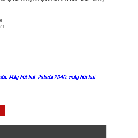
0L
ướt
ada
,
Máy hút bụi Palada PD40
,
máy hút bụi