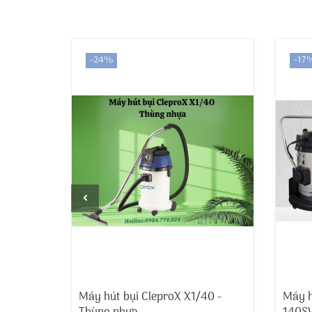
-24%
-17
e 380 IR
Máy hút bụi CleproX X1/40 -
Máy h