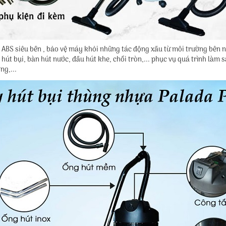
ABS siêu bền , bảo vệ máy khỏi những tác động xấu từ môi trường bên ng
út bụi, bàn hút nước, đầu hút khe, chổi tròn,... phục vụ quá trình làm s
ng,...