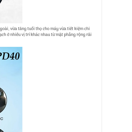
oài, vừa tăng tuổi thọ cho máy vừa tiết kiệm chi
ạch ở nhiều vị trí khác nhau từ mặt phẳng rộng rãi