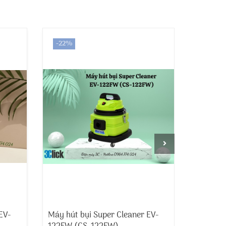
-22%
-15%
EV-
Máy hút bụi Super Cleaner EV-
Máy hút 