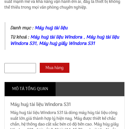
suất mạnh mẽ và khả năng vận hành êm ái, đây là thiết bị không
thể thiếu trong mọi văn phòng chuyên nghiệp.
Danh mục :
Máy huỷ tài liệu
Từ khoá :
Máy huỷ tài liệu Windora
,
Máy huỷ tài liệu
Windora S31
,
Máy huỷ giấy Windora S31
MÔ TẢ TỔNG QUAN
Máy huỷ tài liệu Windora S31
Máy huỷ tài liệu Windora S31
là dòng máy hủy tài liệu công
suất lớn,giá thành hợp lý hiện nay. Máy được thiết kế chắc
chắn, hệ thống dao cắt sắc bén có độ bền cao. Máy hủy giấy