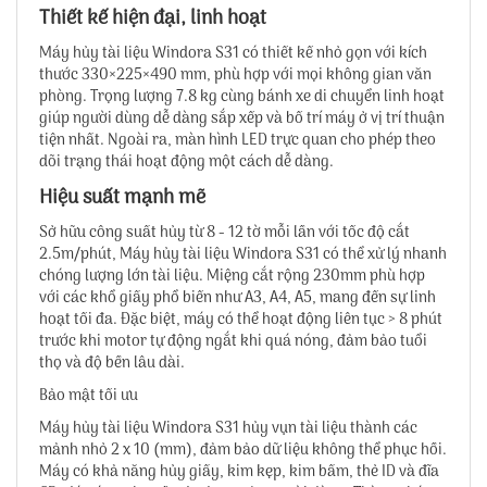
Thiết kế hiện đại, linh hoạt
Máy hủy tài liệu Windora S31 có thiết kế nhỏ gọn với kích
thước 330×225×490 mm, phù hợp với mọi không gian văn
phòng. Trọng lượng 7.8 kg cùng bánh xe di chuyển linh hoạt
giúp người dùng dễ dàng sắp xếp và bố trí máy ở vị trí thuận
tiện nhất. Ngoài ra, màn hình LED trực quan cho phép theo
dõi trạng thái hoạt động một cách dễ dàng.
Hiệu suất mạnh mẽ
Sở hữu công suất hủy từ 8 - 12 tờ mỗi lần với tốc độ cắt
2.5m/phút, Máy hủy tài liệu Windora S31 có thể xử lý nhanh
chóng lượng lớn tài liệu. Miệng cắt rộng 230mm phù hợp
với các khổ giấy phổ biến như A3, A4, A5, mang đến sự linh
hoạt tối đa. Đặc biệt, máy có thể hoạt động liên tục > 8 phút
trước khi motor tự động ngắt khi quá nóng, đảm bảo tuổi
thọ và độ bền lâu dài.
Bảo mật tối ưu
Máy hủy tài liệu Windora S31 hủy vụn tài liệu thành các
mảnh nhỏ 2 x 10 (mm), đảm bảo dữ liệu không thể phục hồi.
Máy có khả năng hủy giấy, kim kẹp, kim bấm, thẻ ID và đĩa