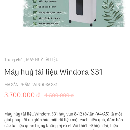
Trang chủ
MÁY HUỶ TÀI LIỆU
Máy huỷ tài liệu Windora S31
MÃ SẢN PHẨM: WINDORA S31
3.700.000 đ
4.500.000 đ
Máy hủy tài liệu Windora S31 hủy vụn 8-12 tờ/lần (A4/A5) là một
giải pháp tối ưu giúp bảo mật dữ liệu một cách hiệu quả, đảm bảo
các tài liệu quan trọng không bị rò rỉ. Với thiết kế hiện đại, hiệu