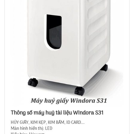
Thông số máy huỷ tài liệu Windora S31
HỦY GIẤY, KIM KẸP, KIM BẤM, ID CARD...
Màn hình hiển thị: LED