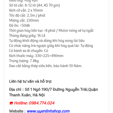
Kiểu hủy: Hủy vụn
Số tờ cắt: 8-12 tờ (A4, A5 70 gm)
Kích cỡ cắt: 2 x 10mm
Tốc độ cắt: 2,5m / phút
Miệng cắt: 230mm
Độ ồn: <50db
Thời gian hủy liên tục >8 phút / Motor nóng sẽ tự ngắt
Thùng đựng giấy: 16 Lít
Tự động khởi động và dừng khi hủy xong tài liệu
Có chức năng trả ngược giấy khi hủy quá tải: Tự động
Có bánh xe di chuyển: Có
Kích thước máy: 330×225×490mm
Trọng lượng: 7.8kg
Dao cắt bằng thép siêu bền, bảo hành 10 Năm.
Liên hệ tư vấn và hỗ trợ:
Địa chỉ : Số 1 Ngõ 190/7 Đường Nguyễn Trãi,Quận
Thanh Xuân, Hà Nội
☎️ Hotline: 0984.774.024
Website :
www.uyenlinhshop.com