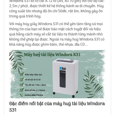
Windora S31 số tờ cắt 8-12 tờ (A4, A5 70 gm) với tốc độ cắt:
2,5m / phút, được thiết kế hệ thống bánh xe di chuyển. Hủy
công suất lớn nhưng độ ồn chỉ 50db, rất êm, không gây ồn
trong quá trình hủy.
Với máy hủy giấy Windora S31 có thể yên tâm rằng sử mọi
thông tin của bạn sẽ được bảo mật cách tuyệt đối và hiệu
quả bằng cách máy sẽ cắt tài liệu ra thành từng mảnh nhỏ
không thể ghép lại được. Ngoài ra máy huỷ Windora S31 có
khả năng hủy được ghim bấm, thẻ nhựa, đĩa CD...
Đặc điểm nổi bật của máy huỷ tài liệu Windora
S31