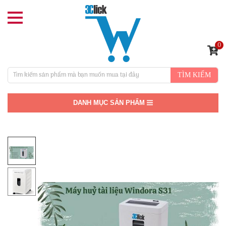
0
TÌM KIẾM
DANH MỤC SẢN PHẨM