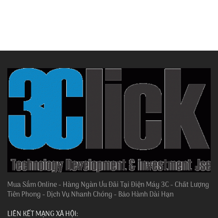
Mua Sắm Online - Hàng Ngàn Ưu Đãi Tại Điện Máy 3C - Chất Lượng
Tiên Phong - Dịch Vụ Nhanh Chóng - Bảo Hành Dài Hạn
LIÊN KẾT MẠNG XÃ HỘI: